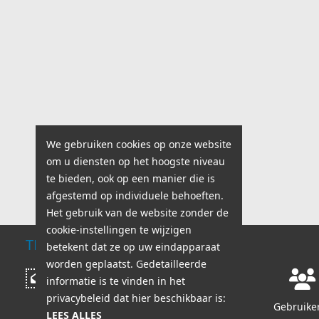
We gebruiken cookies op onze website
om u diensten op het hoogste niveau
te bieden, ook op een manier die is
afgestemd op individuele behoeften.
Het gebruik van de website zonder de
cookie-instellingen te wijzigen
TECHNISCHE ONDERSTEUNING
betekent dat ze op uw eindapparaat
worden geplaatst. Gedetailleerde
Werkuren:
Bericht schrijven
informatie is te vinden in het
ma - vr: 8:00 - 18:00
privacybeleid dat hier beschikbaar is:
za - zo: 8:00 - 14:00
Gebruiker
LEES ALLES