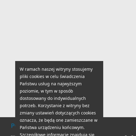
W ramach naszej witryny stosujemy
pliki cookies w celu świadczenia
Państwu usług na najwyższym
poziomie, w tym w sposób
dostosowany do indywidualnych
potrzeb. Korzystanie z witryny bez
zmiany ustawień dotyczących cookies
oznacza, że będą one zamieszczane w
POMOC TECHNICZNA
Państwa urządzeniu końcowym.
Szczegółowe informacje znajdują się