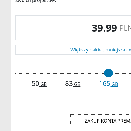
swoich projektów.
39.99
PL
Większy pakiet, mniejsza c
50
83
165
GB
GB
GB
ZAKUP KONTA PRE