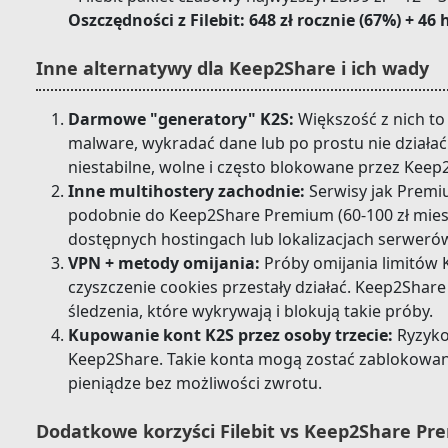
Oszczędności z Filebit: 648 zł rocznie (67%) + 46
Inne alternatywy dla Keep2Share i ich wady
Darmowe "generatory" K2S:
Większość z nich to
malware, wykradać dane lub po prostu nie działać.
niestabilne, wolne i często blokowane przez Keep
Inne multihostery zachodnie:
Serwisy jak Premiu
podobnie do Keep2Share Premium (60-100 zł miesi
dostępnych hostingach lub lokalizacjach serweró
VPN + metody omijania:
Próby omijania limitów 
czyszczenie cookies przestały działać. Keep2Sha
śledzenia, które wykrywają i blokują takie próby.
Kupowanie kont K2S przez osoby trzecie:
Ryzyko
Keep2Share. Takie konta mogą zostać zablokowane 
pieniądze bez możliwości zwrotu.
Dodatkowe korzyści Filebit vs Keep2Share P