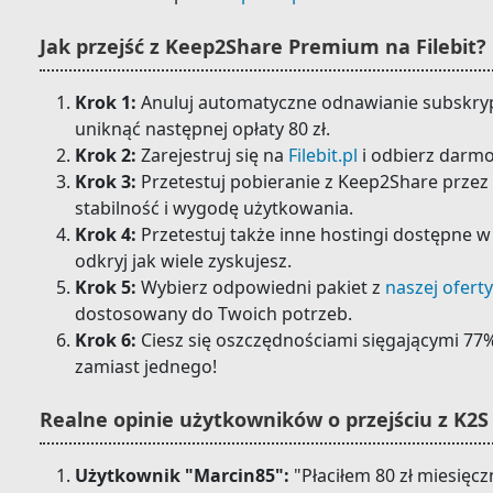
Jak przejść z Keep2Share Premium na Filebit?
Krok 1:
Anuluj automatyczne odnawianie subskry
uniknąć następnej opłaty 80 zł.
Krok 2:
Zarejestruj się na
Filebit.pl
i odbierz darmo
Krok 3:
Przetestuj pobieranie z Keep2Share przez 
stabilność i wygodę użytkowania.
Krok 4:
Przetestuj także inne hostingi dostępne w 
odkryj jak wiele zyskujesz.
Krok 5:
Wybierz odpowiedni pakiet z
naszej oferty
dostosowany do Twoich potrzeb.
Krok 6:
Ciesz się oszczędnościami sięgającymi 77
zamiast jednego!
Realne opinie użytkowników o przejściu z K2S 
Użytkownik "Marcin85":
"Płaciłem 80 zł miesięc