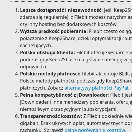
Lepsza dostępność i niezawodność:
Jeśli Keep2S
zdarza się regularnie), z Filebit możesz natychmia
czy inny hosting bez dodatkowych kosztów.
Wyższa prędkość pobierania:
Filebit często osią
połączenie z Keep2Share, dzięki optymalizacji ro
cache'ujących.
Polska obsługa klienta:
Filebit oferuje wsparcie
podczas gdy Keep2Share ma głównie obsługę w ję
odpowiedzi.
Polskie metody płatności:
Filebit akceptuje BLIK
Polsce metody płatności, podczas gdy Keep2Shar
płatniczych. Zobacz
alternatywy płatności PayPal
.
Pełna kompatybilność z JDownloader:
Filebit je
JDownloader i inne menedżery pobierania, oferuj
niemożliwym z tradycyjnymi subskrypcjami.
Transparentność kosztów:
Z Filebit dokładnie wie
gigabajt. Brak ukrytych opłat, automatycznych o
rachunku. Sprawdź
pełne porównanie kosztów
.