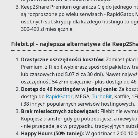
Keep2Share Premium ogranicza Cię do jednego host
są rozproszone po wielu serwisach - RapidGator, M
osobnych subskrypcji dla każdego hostingu to og
300-400 zł miesięcznie.
Filebit.pl - najlepsza alternatywa dla Keep2Sh
Drastyczne oszczędności kosztów:
Zamiast płaci
Premium, z Filebit wybierasz spośród pakietów tr
lub czasowych (od 5.07 zł za 30 dni). Nawet najwyż
oszczędność 54 zł miesięcznie - plus dostęp do 46
Dostęp do 46 hostingów w jednej cenie:
Za kosz
dostęp do
RapidGator
, MEGA,
TurboBit
, Katfile, 1
i 38 innych popularnych serwisów hostingowych.
Brak miesięcznych zobowiązań:
Filebit nie wymu
Kupujesz transfer gdy go potrzebujesz, a niewyko
- nie przepada jak w przypadku tradycyjnych subsk
Happy Hours (50% taniej):
W godzinach 2:00-10:00