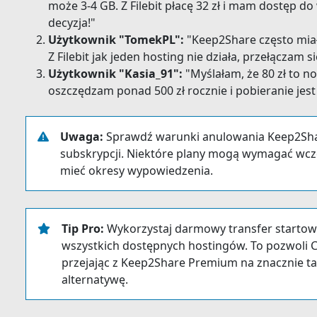
może 3-4 GB. Z Filebit płacę 32 zł i mam dostęp d
decyzja!"
Użytkownik "TomekPL":
"Keep2Share często miał
Z Filebit jak jeden hosting nie działa, przełączam
Użytkownik "Kasia_91":
"Myślałam, że 80 zł to no
oszczędzam ponad 500 zł rocznie i pobieranie jes
Uwaga:
Sprawdź warunki anulowania Keep2Sha
subskrypcji. Niektóre plany mogą wymagać wcz
mieć okresy wypowiedzenia.
Tip Pro:
Wykorzystaj darmowy transfer startowy
wszystkich dostępnych hostingów. To pozwoli Ci 
przejając z Keep2Share Premium na znacznie tań
alternatywę.