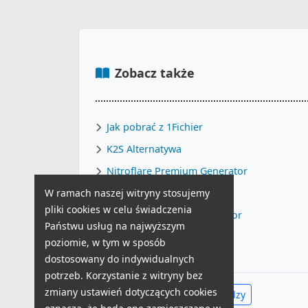
Zobacz także
Jak pobrać z 1Fichier
K2S Alternatywa
Nitroflare Premium Generator
W ramach naszej witryny stosujemy
RapidGator Alternatywa
pliki cookies w celu świadczenia
FileJoker Premium Generator
Państwu usług na najwyższym
Nitroflare Alternatywa
poziomie, w tym w sposób
dostosowany do indywidualnych
potrzeb. Korzystanie z witryny bez
zmiany ustawień dotyczących cookies
Zobacz całe Centrum Wiedzy