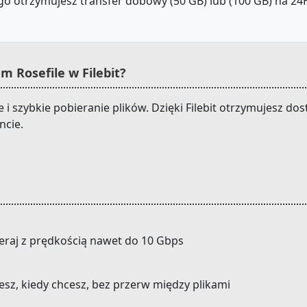
o otrzymujesz transfer dobowy (50 GB) lub (100 GB) na 24H.
 Rosefile w Filebit?
i szybkie pobieranie plików. Dzięki Filebit otrzymujesz do
ncie.
eraj z prędkością nawet do 10 Gbps
cesz, kiedy chcesz, bez przerw między plikami