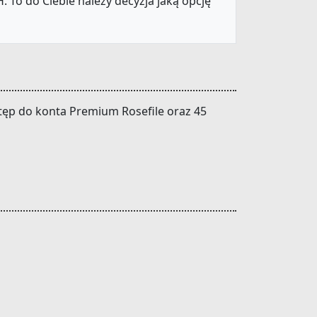
 To do Ciebie należy decyzja jaką opcję
stęp do konta Premium Rosefile oraz 45