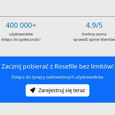
400 000+
4.9/5
użytkowników
średnia ocena
dołącz do społeczności
sprawdź opinie klientów
Zacznij pobierać z Rosefile bez limitów!
Dołącz do tysięcy zadowolonych użytkowników
Zarejestruj się teraz