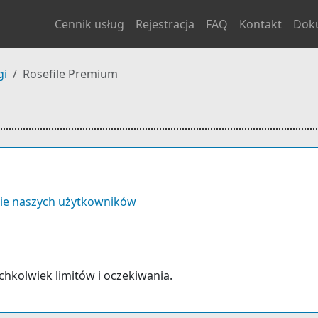
Cennik usług
Rejestracja
FAQ
Kontakt
Dok
gi
Rosefile Premium
ie naszych użytkowników
kichkolwiek limitów i oczekiwania.