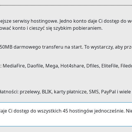
niejsze serwisy hostingowe. Jedno konto daje Ci dostęp do
dować konto i cieszyć się szybkim pobieraniem.
0MB darmowego transferu na start. To wystarczy, aby prze
ediaFire, Daofile, Mega, Hot4share, Dfiles, EliteFile, Filedo
ności: przelewy, BLIK, karty płatnicze, SMS, PayPal i wiele
aje Ci dostęp do wszystkich 45 hostingów jednocześnie. N