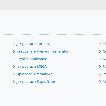
Jak pobrać z TurboBit
F
Keep2Share Premium Generator
G
Szybkie pobieranie
Na
Jak pobrać z MEGA
Po
Uploaded Alternatywa
P
Jak pobrać z RapidGator
M