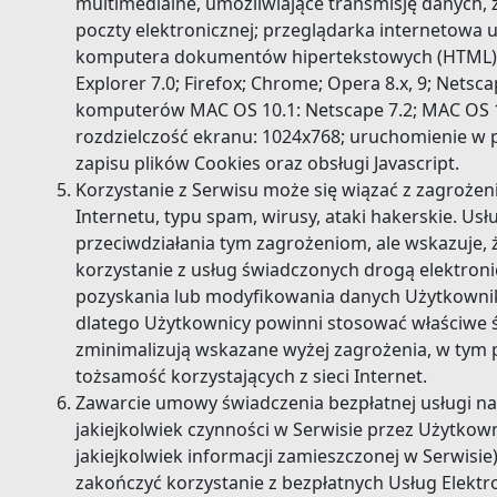
multimedialne, umożliwiające transmisję danych, 
poczty elektronicznej; przeglądarka internetowa 
komputera dokumentów hipertekstowych (HTML) 
Explorer 7.0; Firefox; Chrome; Opera 8.x, 9; Netscap
komputerów MAC OS 10.1: Netscape 7.2; MAC OS 10
rozdzielczość ekranu: 1024x768; uruchomienie w 
zapisu plików Cookies oraz obsługi Javascript.
Korzystanie z Serwisu może się wiązać z zagrożen
Internetu, typu spam, wirusy, ataki hakerskie. U
przeciwdziałania tym zagrożeniom, ale wskazuje, że
korzystanie z usług świadczonych drogą elektron
pozyskania lub modyfikowania danych Użytkowni
dlatego Użytkownicy powinni stosować właściwe ś
zminimalizują wskazane wyżej zagrożenia, w tym
tożsamość korzystających z sieci Internet.
Zawarcie umowy świadczenia bezpłatnej usługi 
jakiejkolwiek czynności w Serwisie przez Użytkowni
jakiejkolwiek informacji zamieszczonej w Serwisie)
zakończyć korzystanie z bezpłatnych Usług Elekt