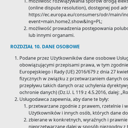
możliwość rozwiązywania sporów drogą elek
(online dispute resolution), dostępnej pod a
https://ec.europa.eu/consumers/odr/main/in
event=main.home2.show&lng=PL;
możliwość prowadzenia postępowania polu
lub innymi organami.
ROZDZIAŁ 10. DANE OSOBOWE
Podane przez Użytkowników dane osobowe Usług
obowiązującymi przepisami prawa, w tym zgodni
Europejskiego i Rady (UE) 2016/679 z dnia 27 kwie
fizycznych w związku z przetwarzaniem danych 
przepływu takich danych oraz uchylenia dyrektyw
ochronie danych) (Dz.U. L 119 z 4.5.2016, dalej: „
Usługodawca zapewnia, aby dane te były:
przetwarzane zgodnie z prawem, rzetelnie i w
Użytkowników i innych osób, których dane do
zbierane w konkretnych, wyraźnych i prawnie
nieprzetwarzane dalej w sposób niezgodny z t