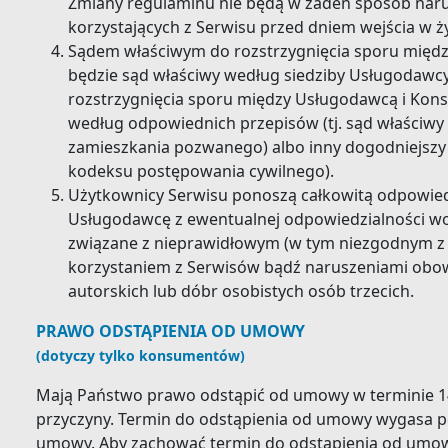
Zmiany regulaminu nie będą w żaden sposób nar
korzystających z Serwisu przed dniem wejścia w ż
Sądem właściwym do rozstrzygnięcia sporu międ
będzie sąd właściwy według siedziby Usługodawc
rozstrzygnięcia sporu między Usługodawcą i Kon
według odpowiednich przepisów (tj. sąd właściwy
zamieszkania pozwanego) albo inny dogodniejszy 
kodeksu postępowania cywilnego).
Użytkownicy Serwisu ponoszą całkowitą odpowiedz
Usługodawcę z ewentualnej odpowiedzialności wo
związane z nieprawidłowym (w tym niezgodnym z
korzystaniem z Serwisów bądź naruszeniami obo
autorskich lub dóbr osobistych osób trzecich.
PRAWO ODSTĄPIENIA OD UMOWY
(dotyczy tylko konsumentów)
Mają Państwo prawo odstąpić od umowy w terminie 14 
przyczyny. Termin do odstąpienia od umowy wygasa po
umowy. Aby zachować termin do odstąpienia od umowy