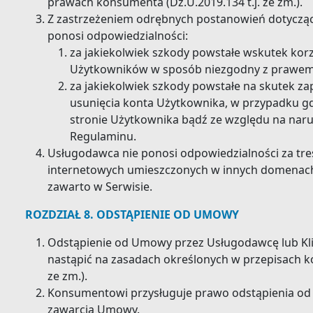
prawach konsumenta (Dz.U.2019.134 t.j. ze zm.).
Z zastrzeżeniem odrębnych postanowień dotycz
ponosi odpowiedzialności:
za jakiekolwiek szkody powstałe wskutek korz
Użytkowników w sposób niezgodny z prawem
za jakiekolwiek szkody powstałe na skutek za
usunięcia konta Użytkownika, w przypadku gdy
stronie Użytkownika bądź ze względu na nar
Regulaminu.
Usługodawca nie ponosi odpowiedzialności za tre
internetowych umieszczonych w innych domenach niż
zawarto w Serwisie.
ROZDZIAŁ 8. ODSTĄPIENIE OD UMOWY
Odstąpienie od Umowy przez Usługodawcę lub Kl
nastąpić na zasadach określonych w przepisach ko
ze zm.).
Konsumentowi przysługuje prawo odstąpienia od 
zawarcia Umowy.