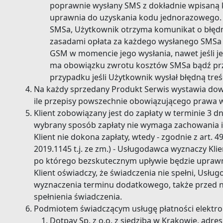
poprawnie wysłany SMS z dokładnie wpisan
uprawnia do uzyskania kodu jednorazowego.
SMSa, Użytkownik otrzyma komunikat o błędn
zasadami opłata za każdego wysłanego SMSa 
GSM w momencie jego wysłania, nawet jeśli jes
ma obowiązku zwrotu kosztów SMSa bądź prz
przypadku jeśli Użytkownik wysłał błędną tre
Na każdy sprzedany Produkt Serwis wystawia dowó
ile przepisy powszechnie obowiązującego prawa 
Klient zobowiązany jest do zapłaty w terminie 3 d
wybrany sposób zapłaty nie wymaga zachowania in
Klient nie dokona zapłaty, wtedy - zgodnie z art. 
2019.1145 t.j. ze zm.) - Usługodawca wyznaczy Kli
po którego bezskutecznym upływie będzie uprawn
Klient oświadczy, że świadczenia nie spełni, Us
wyznaczenia terminu dodatkowego, także przed 
spełnienia świadczenia.
Podmiotem świadczącym usługę płatności elektron
Dotpay Sp. z o.o. z siedzibą w Krakowie, adres: