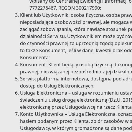
wpisany do Centralnej Ewidencji i Informacji 
7772276467, REGON 300217990;
Klient lub Użytkownik: osoba fizyczna, osoba pra
nieposiadająca osobowości prawnej, ale mogąca 
zaciągać zobowiązania, która nawiąże stosunek 
działalności Serwisu. Użytkownikiem może być ró
do czynności prawnej za uprzednią zgodą opiekun
to także Konsument, jeśli w danej kwestii brak o
Konsumenta;
Konsument: Klient będący osobą fizyczną dokonu
prawnej, niezwiązanej bezpośrednio z jej działa
Serwis: platforma internetowa, dostępna pod adres
dostęp do Usług Elektronicznych;
Usługa Elektroniczna – usługa w rozumieniu ustawy
świadczeniu usług drogą elektroniczną (Dz.U. 2019
elektroniczną przez Usługodawcę na rzecz Klient
Konto Użytkownika – Usługa Elektroniczna, oznac
hasłem podanym przez Klienta, zbiór zasobów w 
Usługodawcy, w którym gromadzone są dane podan