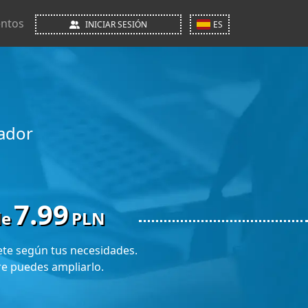
ntos
INICIAR SESIÓN
ES
ador
7.99
de
PLN
ete según tus necesidades.
e puedes ampliarlo.