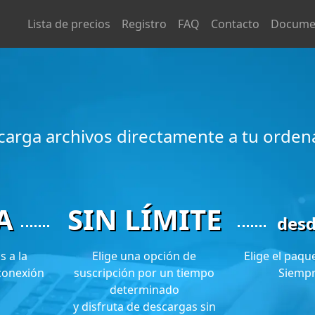
Lista de precios
Registro
FAQ
Contacto
Docume
carga archivos directamente a tu orden
A
SIN LÍMITE
des
 a la
Elige una opción de
Elige el paqu
conexión
suscripción por un tiempo
Siempr
determinado
y disfruta de descargas sin