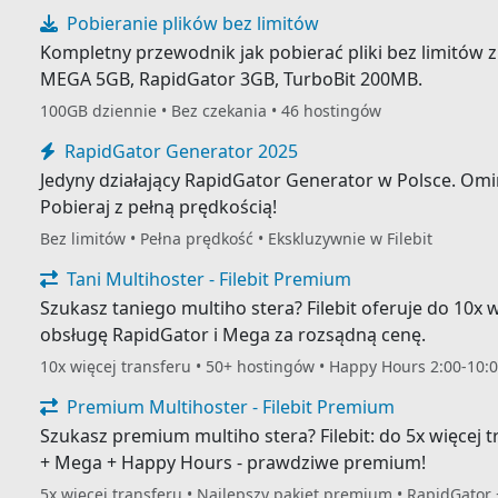
Pobieranie plików bez limitów
Kompletny przewodnik jak pobierać pliki bez limitów 
MEGA 5GB, RapidGator 3GB, TurboBit 200MB.
100GB dziennie • Bez czekania • 46 hostingów
RapidGator Generator 2025
Jedyny działający RapidGator Generator w Polsce. Omiń
Pobieraj z pełną prędkością!
Bez limitów • Pełna prędkość • Ekskluzywnie w Filebit
Tani Multihoster - Filebit Premium
Szukasz taniego multiho stera? Filebit oferuje do 10x 
obsługę RapidGator i Mega za rozsądną cenę.
10x więcej transferu • 50+ hostingów • Happy Hours 2:00-10:
Premium Multihoster - Filebit Premium
Szukasz premium multiho stera? Filebit: do 5x więcej 
+ Mega + Happy Hours - prawdziwe premium!
5x więcej transferu • Najlepszy pakiet premium • RapidGator