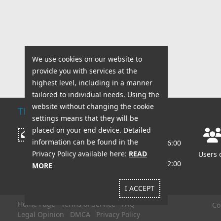
We use cookies on our website to
provide you with services at the
highest level, including in a manner
tailored to individual needs. Using the
website without changing the cookie
TECHNICAL SUPPORT
settings means that they will be
placed on your end device. Detailed
Working hours:
Write a message
information can be found in the
Mon - Fri: 8:00 AM - 6:00
PM
Privacy Policy available here:
READ
Users 
Sat - Sun: 8:00 AM - 2:00
MORE
PM
I ACCEPT
Home Page
Terms of Service
FAQ
Co
Legal Opinion
DMCA
Privacy Policy