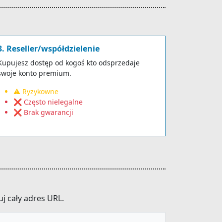
3. Reseller/współdzielenie
Kupujesz dostęp od kogoś kto odsprzedaje
swoje konto premium.
⚠️ Ryzykowne
❌ Często nielegalne
❌ Brak gwarancji
j cały adres URL.