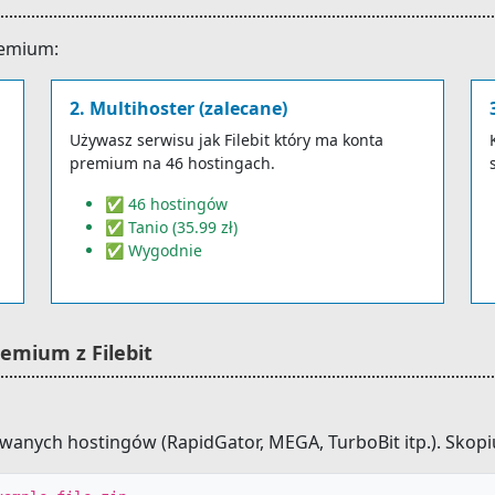
remium:
2. Multihoster (zalecane)
Używasz serwisu jak Filebit który ma konta
premium na 46 hostingach.
✅ 46 hostingów
✅ Tanio (35.99 zł)
✅ Wygodnie
remium z Filebit
iwanych hostingów (RapidGator, MEGA, TurboBit itp.). Skopiu