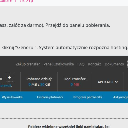
xample-file.zip
masz, załóż za darmo). Przejdź do panelu pobierania.
 kliknij "Generuj". System automatycznie rozpozna hosting