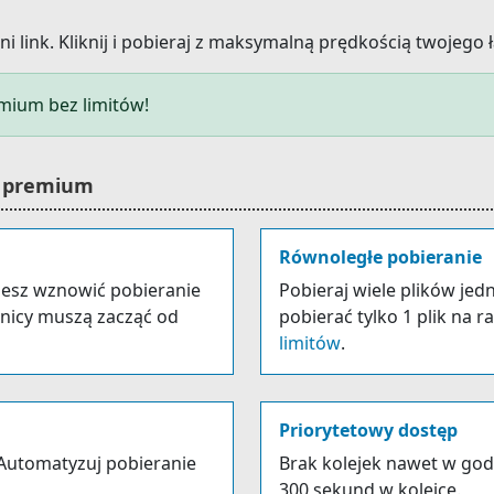
link. Kliknij i pobieraj z maksymalną prędkością twojego ł
mium bez limitów!
u premium
Równoległe pobieranie
żesz wznowić pobieranie
Pobieraj wiele plików je
nicy muszą zacząć od
pobierać tylko 1 plik na r
limitów
.
Priorytetowy dostęp
Automatyzuj pobieranie
Brak kolejek nawet w god
300 sekund w kolejce.