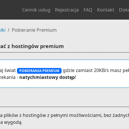
Cennik usług
Rejestracja
FAQ
Kontakt
Dok
iki
Pobieranie Premium
erać z hostingów premium
j świat
gdzie zamiast 20KB/s masz peł
POBIERANIA PREMIUM
zekania -
natychmiastowy dostęp
!
ia plików z hostingów z pełnymi możliwościami, bez żadn
 a wygodą.