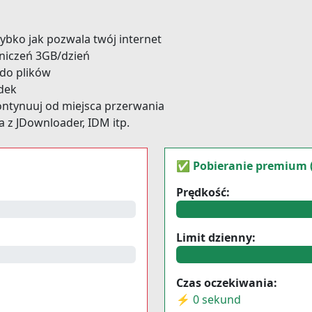
zybko jak pozwala twój internet
niczeń 3GB/dzień
do plików
adek
ontynuuj od miejsca przerwania
a z JDownloader, IDM itp.
✅ Pobieranie premium 
Prędkość:
Limit dzienny:
Czas oczekiwania:
⚡ 0 sekund