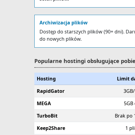
Archiwizacja plików
Dostęp do starszych plików (90+ dni). Da
do nowych plików.
Popularne hostingi obsługujące pob
Hosting
Limit 
RapidGator
3GB/
MEGA
5GB 
TurboBit
Brak po 
Keep2Share
1 pl