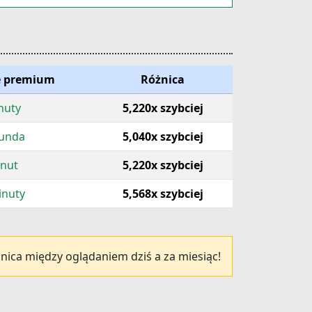
e premium
Różnica
nuty
5,220x szybciej
kunda
5,040x szybciej
inut
5,220x szybciej
inuty
5,568x szybciej
nica między oglądaniem dziś a za miesiąc!