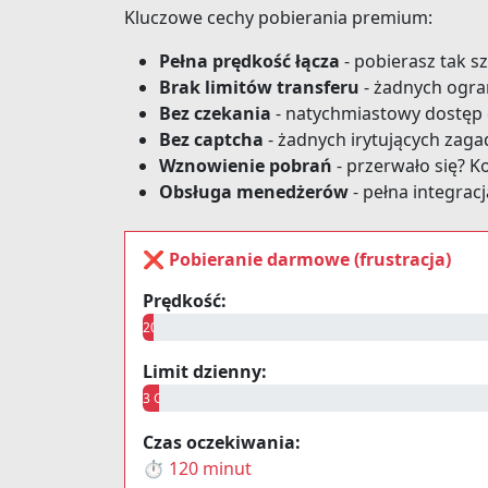
Kluczowe cechy pobierania premium:
Pełna prędkość łącza
- pobierasz tak s
Brak limitów transferu
- żadnych ogra
Bez czekania
- natychmiastowy dostęp 
Bez captcha
- żadnych irytujących zag
Wznowienie pobrań
- przerwało się? K
Obsługa menedżerów
- pełna integracj
❌ Pobieranie darmowe (frustracja)
Prędkość:
20 KB/s
Limit dzienny:
3 GB
Czas oczekiwania:
⏱️ 120 minut