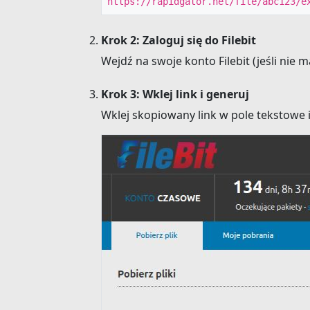
https://rapidgator.net/file/abc123/e
Krok 2: Zaloguj się do Filebit
Wejdź na swoje konto Filebit (jeśli nie 
Krok 3: Wklej link i generuj
Wklej skopiowany link w pole tekstowe i