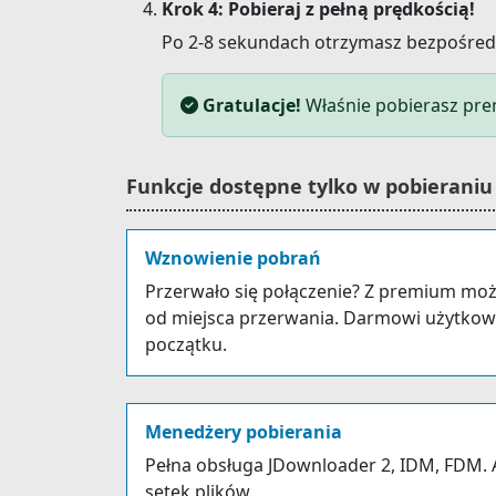
Krok 4: Pobieraj z pełną prędkością!
Po 2-8 sekundach otrzymasz bezpośredni 
Gratulacje!
Właśnie pobierasz pre
Funkcje dostępne tylko w pobierani
Wznowienie pobrań
Przerwało się połączenie? Z premium mo
od miejsca przerwania. Darmowi użytkow
początku.
Menedżery pobierania
Pełna obsługa JDownloader 2, IDM, FDM. 
setek plików.