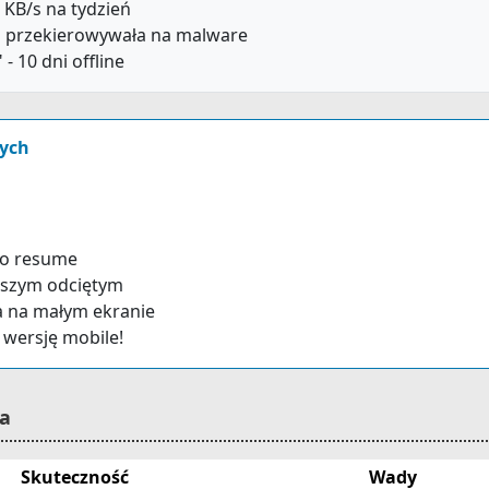
 KB/s na tydzień
a przekierowywała na malware
- 10 dni offline
ych
go resume
rwszym odciętym
a na małym ekranie
wersję mobile!
ła
Skuteczność
Wady