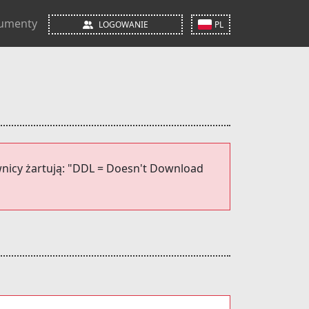
umenty
LOGOWANIE
PL
ownicy żartują: "DDL = Doesn't Download