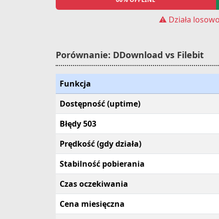
⚠️ Działa losow
Porównanie: DDownload vs Filebit
Funkcja
Dostępność (uptime)
Błędy 503
Prędkość (gdy działa)
Stabilność pobierania
Czas oczekiwania
Cena miesięczna