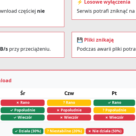
⚡ Losowe wyłączenia
ownload częściej
nie
Serwis potrafi zniknąć na
💾 Pliki znikają
KB/s
przy przeciążeniu.
Podczas awarii pliki potra
nload
Śr
Czw
Pt
✗ Rano
? Rano
✓ Rano
✓ Popołudnie
✗ Popołudnie
? Popołudnie
✓ Wieczór
✗ Wieczór
✗ Wieczór
✓ Działa (30%)
? Niestabilne (20%)
✗ Nie działa (50%)