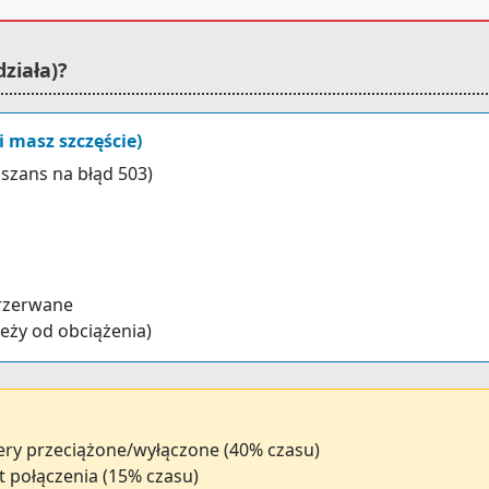
ziała)?
 masz szczęście)
szans na błąd 503)
przerwane
leży od obciążenia)
ery przeciążone/wyłączone (40% czasu)
t połączenia (15% czasu)