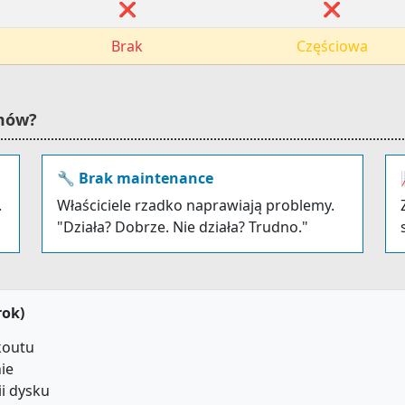
❌
❌
Brak
Częściowa
emów?
🔧 Brak maintenance
.
Właściciele rzadko naprawiają problemy.
"Działa? Dobrze. Nie działa? Trudno."
rok)
koutu
ie
i dysku