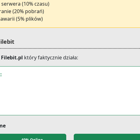
d serwera (10% czasu)
ranie (20% pobrań)
 awarii (5% plików)
ilebit
j
Filebit.pl
który faktycznie działa:
:
me
40% Online