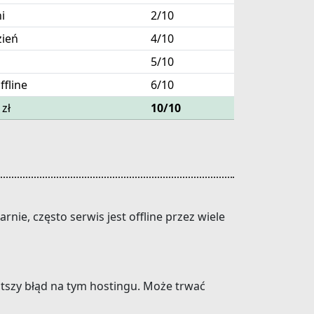
i
2/10
zień
4/10
5/10
ffline
6/10
 zł
10/10
nie, często serwis jest offline przez wiele
stszy błąd na tym hostingu. Może trwać