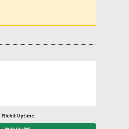
Filebit Uptime
99.9% ONLINE