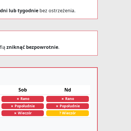
dni lub tygodnie
bez ostrzeżenia.
fią
zniknąć bezpowrotnie
.
Sob
Nd
✗ Rano
✗ Rano
✗ Popołudnie
✗ Popołudnie
✗ Wieczór
? Wieczór