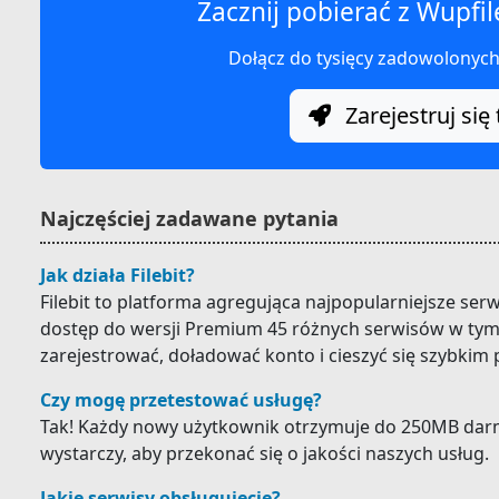
Zacznij pobierać z Wupfil
Dołącz do tysięcy zadowolonyc
Zarejestruj się 
Najczęściej zadawane pytania
Jak działa Filebit?
Filebit to platforma agregująca najpopularniejsze ser
dostęp do wersji Premium 45 różnych serwisów w tym 
zarejestrować, doładować konto i cieszyć się szybkim
Czy mogę przetestować usługę?
Tak! Każdy nowy użytkownik otrzymuje do 250MB darm
wystarczy, aby przekonać się o jakości naszych usług.
Jakie serwisy obsługujecie?