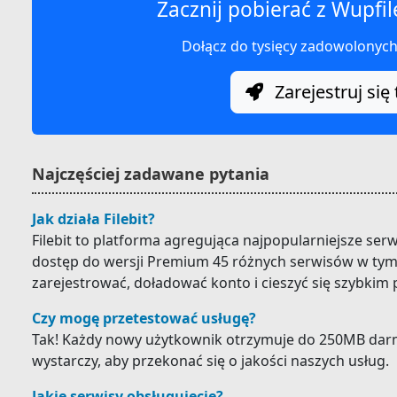
Zacznij pobierać z Wupfil
Dołącz do tysięcy zadowolonyc
Zarejestruj się 
Najczęściej zadawane pytania
Jak działa Filebit?
Filebit to platforma agregująca najpopularniejsze ser
dostęp do wersji Premium 45 różnych serwisów w tym 
zarejestrować, doładować konto i cieszyć się szybkim
Czy mogę przetestować usługę?
Tak! Każdy nowy użytkownik otrzymuje do 250MB darm
wystarczy, aby przekonać się o jakości naszych usług.
Jakie serwisy obsługujecie?