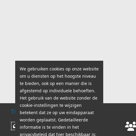
We gebruiken cookies op onze website
om u diensten op het hoogste niveau
te bieden, ook op een manier die is
afgestemd op individuele behoeften.
Het gebruik van de website zonder de
cookie-instellingen te wijzigen
TECHNISCHE ONDERSTEUNING
betekent dat ze op uw eindapparaat
worden geplaatst. Gedetailleerde
Werkuren:
Bericht schrijven
informatie is te vinden in het
ma - vr: 8:00 - 18:00
privacybeleid dat hier beschikbaar is: