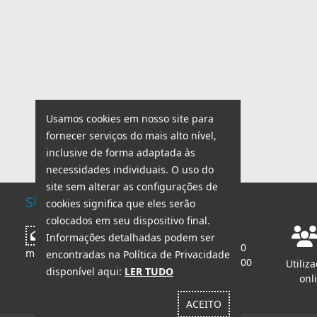
Usamos cookies em nosso site para
fornecer serviços do mais alto nível,
inclusive de forma adaptada às
necessidades individuais. O uso do
site sem alterar as configurações de
SUPORTE TÉCNICO
cookies significa que eles serão
colocados em seu dispositivo final.
Horário de trabalho:
Escrever
Informações detalhadas podem ser
seg - sex: 8:00 - 18:00
mensagem
encontradas na Política de Privacidade
sáb - dom: 8:00 - 14:00
Utiliz
disponível aqui:
LER TUDO
onl
ACEITO