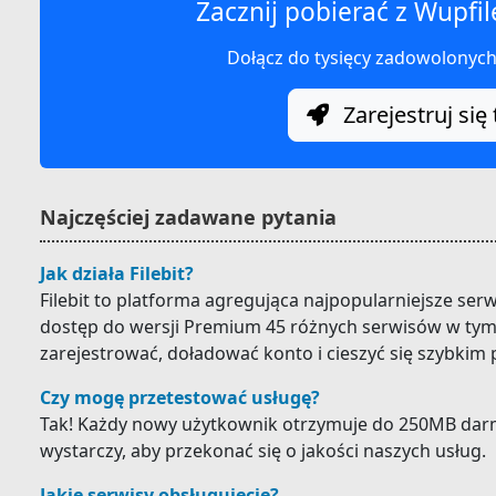
Zacznij pobierać z Wupfil
Dołącz do tysięcy zadowolonyc
Zarejestruj się 
Najczęściej zadawane pytania
Jak działa Filebit?
Filebit to platforma agregująca najpopularniejsze ser
dostęp do wersji Premium 45 różnych serwisów w tym 
zarejestrować, doładować konto i cieszyć się szybkim
Czy mogę przetestować usługę?
Tak! Każdy nowy użytkownik otrzymuje do 250MB darm
wystarczy, aby przekonać się o jakości naszych usług.
Jakie serwisy obsługujecie?