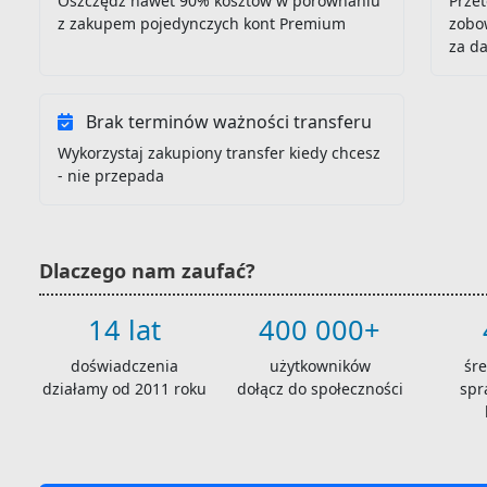
Oszczędź nawet 90% kosztów w porównaniu
Przet
z zakupem pojedynczych kont Premium
zobo
za d
Brak terminów ważności transferu
Wykorzystaj zakupiony transfer kiedy chcesz
- nie przepada
Dlaczego nam zaufać?
14 lat
400 000+
doświadczenia
użytkowników
śr
działamy od 2011 roku
dołącz do społeczności
spr