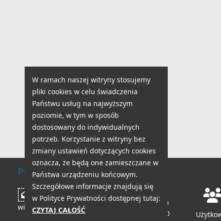
W ramach naszej witryny stosujemy
pliki cookies w celu świadczenia
Państwu usług na najwyższym
poziomie, w tym w sposób
dostosowany do indywidualnych
potrzeb. Korzystanie z witryny bez
zmiany ustawień dotyczących cookies
oznacza, że będą one zamieszczane w
POMOC TECHNICZNA
Państwa urządzeniu końcowym.
Szczegółowe informacje znajdują się
Godziny pracy:
Napisz
w Polityce Prywatności dostępnej tutaj:
pon - pt: 8:00 - 18:00
wiadomość
CZYTAJ CAŁOŚĆ
sob - nd: 8:00 - 14:00
Użytko