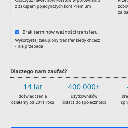
Oszczędź nawet 90% kosztów w porównaniu
Przet
z zakupem pojedynczych kont Premium
zobo
za d
Brak terminów ważności transferu
Wykorzystaj zakupiony transfer kiedy chcesz
- nie przepada
Dlaczego nam zaufać?
14 lat
400 000+
doświadczenia
użytkowników
śr
działamy od 2011 roku
dołącz do społeczności
spr