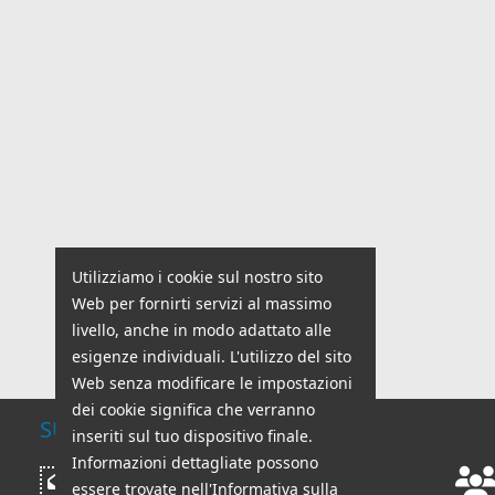
Utilizziamo i cookie sul nostro sito
Web per fornirti servizi al massimo
livello, anche in modo adattato alle
esigenze individuali. L'utilizzo del sito
Web senza modificare le impostazioni
dei cookie significa che verranno
SUPPORTO TECNICO
inseriti sul tuo dispositivo finale.
Informazioni dettagliate possono
Orari di lavoro:
Scrivi messaggio
essere trovate nell'Informativa sulla