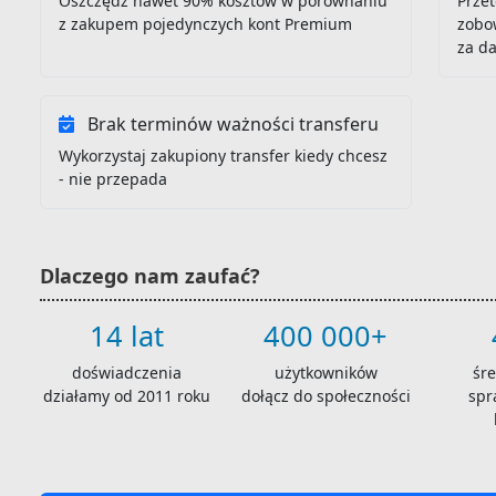
Oszczędź nawet 90% kosztów w porównaniu
Przet
z zakupem pojedynczych kont Premium
zobo
za d
Brak terminów ważności transferu
Wykorzystaj zakupiony transfer kiedy chcesz
- nie przepada
Dlaczego nam zaufać?
14 lat
400 000+
doświadczenia
użytkowników
śr
działamy od 2011 roku
dołącz do społeczności
spr