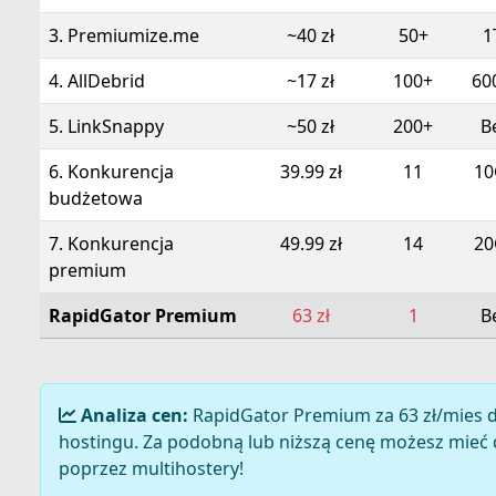
3. Premiumize.me
~40 zł
50+
1
4. AllDebrid
~17 zł
100+
60
5. LinkSnappy
~50 zł
200+
B
6. Konkurencja
39.99 zł
11
10
budżetowa
7. Konkurencja
49.99 zł
14
20
premium
RapidGator Premium
63 zł
1
B
Analiza cen:
RapidGator Premium za 63 zł/mies d
hostingu. Za podobną lub niższą cenę możesz mieć 
poprzez multihostery!