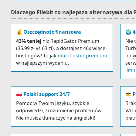
Dlaczego Filebit to najlepsza alternatywa dla
💰 Oszczędność finansowa
🌍 4
43% taniej
niż RapidGator Premium
Nie 
(35.99 zł vs 63 zł), a dostajesz 46x więcej
Turb
hostingów! To jak
multihoster premium
inny
w najlepszym wydaniu.
serw
limi
🇵🇱 Polski support 24/7
💳 P
Pomoc w Twoim języku, szybkie
Brak
odpowiedzi, zrozumienie problemów.
VAT 
Nie musisz tłumaczyć na angielski!
płat