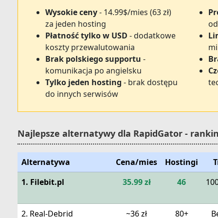
Wysokie ceny
- 14.99$/mies (63 zł)
Pr
za jeden hosting
od
Płatność tylko w USD
- dodatkowe
Li
koszty przewalutowania
mi
Brak polskiego supportu
-
Br
komunikacja po angielsku
Cz
Tylko jeden hosting
- brak dostępu
te
do innych serwisów
Najlepsze alternatywy dla RapidGator - ranki
Alternatywa
Cena/mies
Hostingi
T
1. Filebit.pl
35.99 zł
46
10
2. Real-Debrid
~36 zł
80+
B