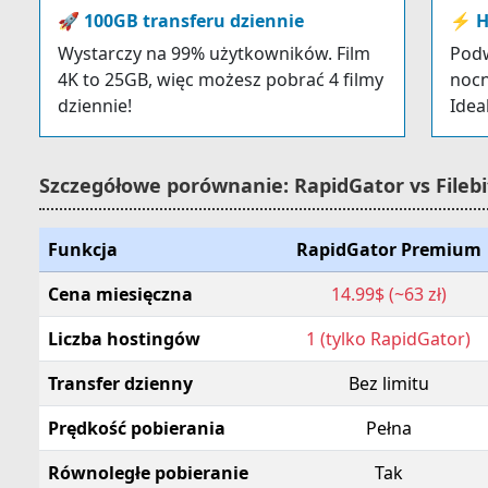
🚀 100GB transferu dziennie
⚡ Ha
Wystarczy na 99% użytkowników. Film
Podw
4K to 25GB, więc możesz pobrać 4 filmy
nocn
dziennie!
Idea
Szczegółowe porównanie: RapidGator vs Filebi
Funkcja
RapidGator Premium
Cena miesięczna
14.99$ (~63 zł)
Liczba hostingów
1 (tylko RapidGator)
Transfer dzienny
Bez limitu
Prędkość pobierania
Pełna
Równoległe pobieranie
Tak