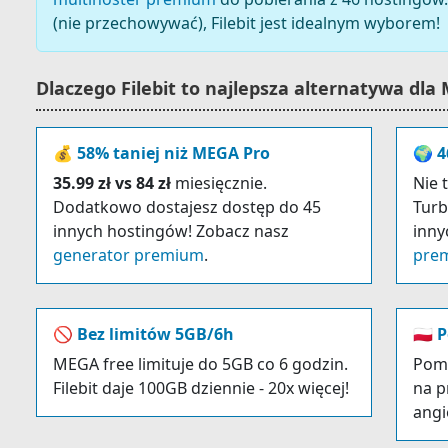
(nie przechowywać), Filebit jest idealnym wyborem!
Dlaczego Filebit to najlepsza alternatywa dla
💰 58% taniej niż MEGA Pro
🌍 4
35.99 zł vs 84 zł
miesięcznie.
Nie 
Dodatkowo dostajesz dostęp do 45
Turb
innych hostingów! Zobacz nasz
inny
generator premium
.
pre
🚫 Bez limitów 5GB/6h
🇵🇱
MEGA free limituje do 5GB co 6 godzin.
Pomo
Filebit daje 100GB dziennie - 20x więcej!
na p
angi