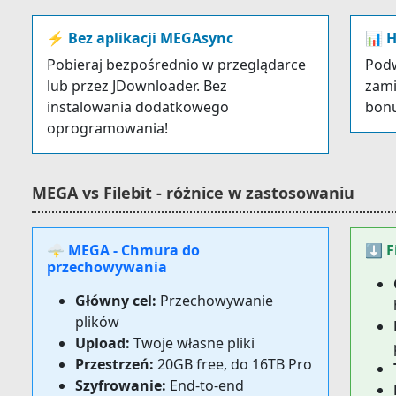
⚡ Bez aplikacji MEGAsync
📊 H
Pobieraj bezpośrednio w przeglądarce
Podw
lub przez JDownloader. Bez
zami
instalowania dodatkowego
bon
oprogramowania!
MEGA vs Filebit - różnice w zastosowaniu
🌩️ MEGA - Chmura do
⬇️ F
przechowywania
Główny cel:
Przechowywanie
plików
Upload:
Twoje własne pliki
Przestrzeń:
20GB free, do 16TB Pro
Szyfrowanie:
End-to-end