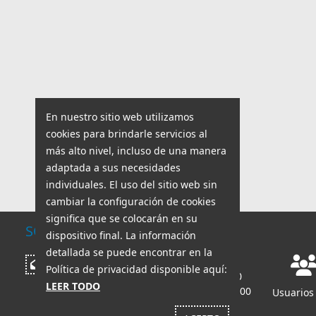
En nuestro sitio web utilizamos
cookies para brindarle servicios al
más alto nivel, incluso de una manera
adaptada a sus necesidades
individuales. El uso del sitio web sin
cambiar la configuración de cookies
significa que se colocarán en su
SOPORTE TÉCNICO
dispositivo final. La información
detallada se puede encontrar en la
Horario de trabajo:
Escribir mensaje
Política de privacidad disponible aquí:
lun - vie: 8:00 - 18:00
LEER TODO
sáb - dom: 8:00 - 14:00
Usuarios 