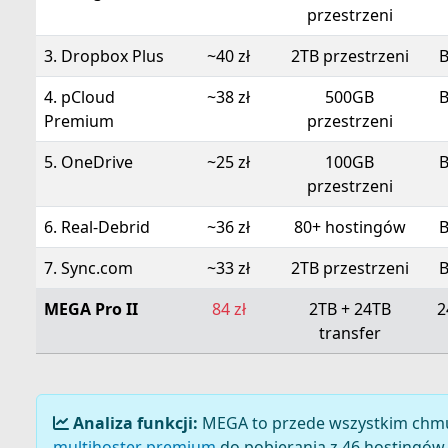
przestrzeni
3. Dropbox Plus
~40 zł
2TB przestrzeni
B
4. pCloud
~38 zł
500GB
B
Premium
przestrzeni
5. OneDrive
~25 zł
100GB
B
przestrzeni
6. Real-Debrid
~36 zł
80+ hostingów
B
7. Sync.com
~33 zł
2TB przestrzeni
B
MEGA Pro II
84 zł
2TB + 24TB
2
transfer
Analiza funkcji:
MEGA to przede wszystkim chmur
multihoster premium
do pobierania z 46 hostingów. 