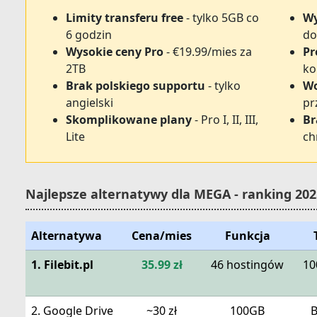
Limity transferu free
- tylko 5GB co
Wy
6 godzin
do
Wysokie ceny Pro
- €19.99/mies za
Pr
2TB
ko
Brak polskiego supportu
- tylko
Wo
angielski
pr
Skomplikowane plany
- Pro I, II, III,
Br
Lite
ch
Najlepsze alternatywy dla MEGA - ranking 202
Alternatywa
Cena/mies
Funkcja
1. Filebit.pl
35.99 zł
46 hostingów
10
2. Google Drive
~30 zł
100GB
B