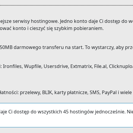
niejsze serwisy hostingowe. Jedno konto daje Ci dostęp do
ować konto i cieszyć się szybkim pobieraniem.
0MB darmowego transferu na start. To wystarczy, aby prze
onfiles, Wupfile, Usersdrive, Extmatrix, File.al, Clicknuploa
ności: przelewy, BLIK, karty płatnicze, SMS, PayPal i wiele
aje Ci dostęp do wszystkich 45 hostingów jednocześnie. N