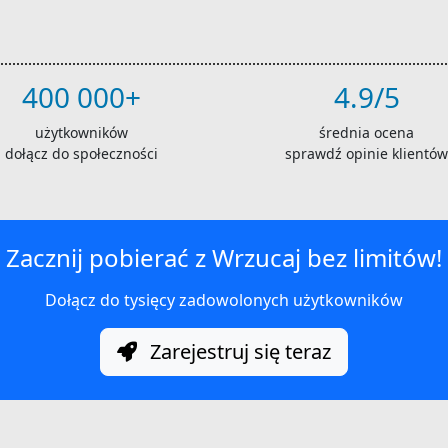
400 000+
4.9/5
użytkowników
średnia ocena
dołącz do społeczności
sprawdź opinie klientów
Zacznij pobierać z Wrzucaj bez limitów!
Dołącz do tysięcy zadowolonych użytkowników
Zarejestruj się teraz