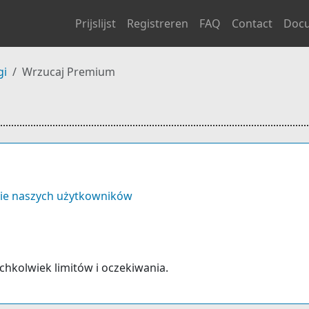
Prijslijst
Registreren
FAQ
Contact
Doc
gi
Wrzucaj Premium
ie naszych użytkowników
ichkolwiek limitów i oczekiwania.