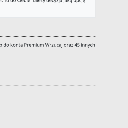
 To do Ciebie należy decyzja jaką opcję
stęp do konta Premium Wrzucaj oraz 45 innych