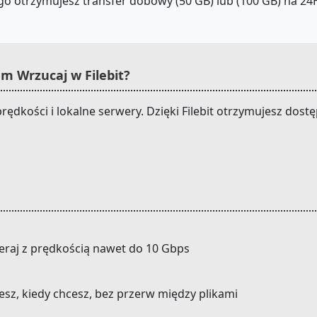
o otrzymujesz transfer dobowy (50 GB) lub (100 GB) na 24H.
m Wrzucaj w Filebit?
prędkości i lokalne serwery. Dzięki Filebit otrzymujesz do
eraj z prędkością nawet do 10 Gbps
cesz, kiedy chcesz, bez przerw między plikami