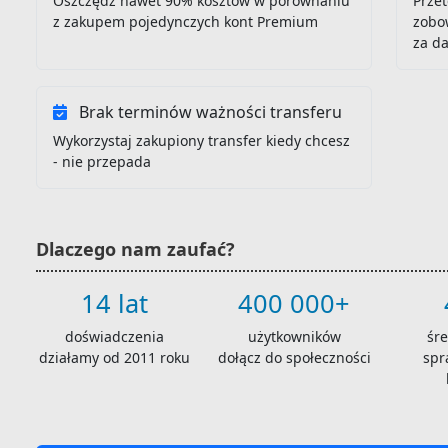
Oszczędź nawet 90% kosztów w porównaniu
Przet
z zakupem pojedynczych kont Premium
zobo
za d
Brak terminów ważności transferu
Wykorzystaj zakupiony transfer kiedy chcesz
- nie przepada
Dlaczego nam zaufać?
14 lat
400 000+
doświadczenia
użytkowników
śr
działamy od 2011 roku
dołącz do społeczności
spr