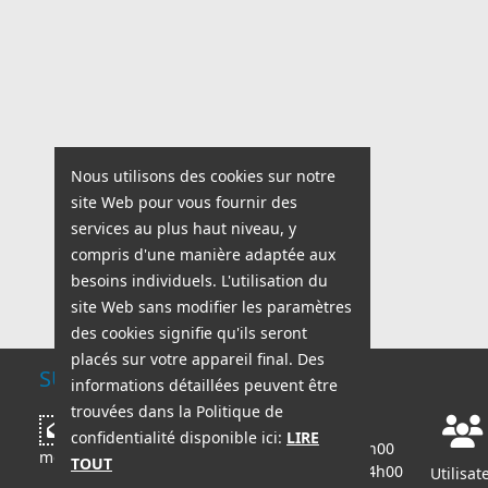
Nous utilisons des cookies sur notre
site Web pour vous fournir des
services au plus haut niveau, y
compris d'une manière adaptée aux
besoins individuels. L'utilisation du
site Web sans modifier les paramètres
des cookies signifie qu'ils seront
placés sur votre appareil final. Des
SUPPORT TECHNIQUE
informations détaillées peuvent être
trouvées dans la Politique de
Heures d'ouverture :
Écrire un
confidentialité disponible ici:
LIRE
lun - ven : 8h00 - 18h00
message
TOUT
sam - dim : 8h00 - 14h00
Utilisat