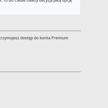
 To do Ciebie należy decyzja jaką opcję
t otrzymujesz dostęp do konta Premium