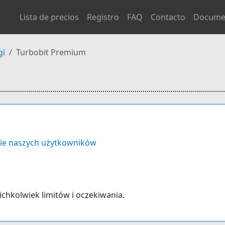
Lista de precios
Registro
FAQ
Contacto
Docume
gi
Turbobit Premium
ie naszych użytkowników
kichkolwiek limitów i oczekiwania.