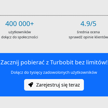
400 000+
4.9/5
użytkowników
średnia ocena
dołącz do społeczności
sprawdź opinie klientów
Zacznij pobierać z Turbobit bez limitów!
Dołącz do tysięcy zadowolonych użytkowników
Zarejestruj się teraz