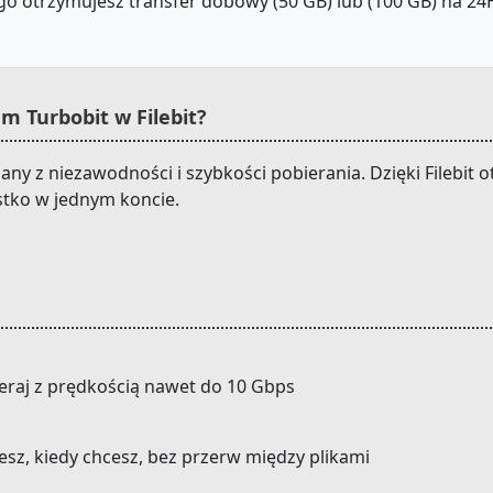
o otrzymujesz transfer dobowy (50 GB) lub (100 GB) na 24H.
 Turbobit w Filebit?
any z niezawodności i szybkości pobierania. Dzięki Filebi
stko w jednym koncie.
eraj z prędkością nawet do 10 Gbps
cesz, kiedy chcesz, bez przerw między plikami