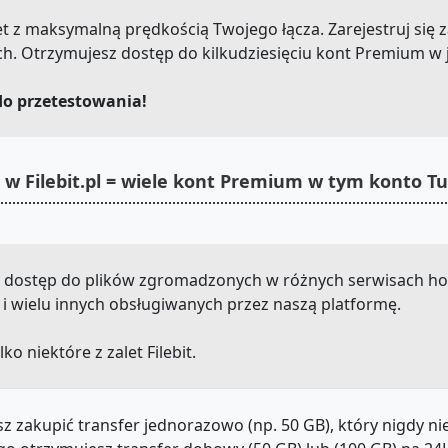
.net z maksymalną prędkością Twojego łącza. Zarejestruj się 
ch. Otrzymujesz dostęp do kilkudziesięciu kont Premium w
do przetestowania!
 w Filebit.pl = wiele kont Premium w tym konto T
sz dostęp do plików zgromadzonych w różnych serwisach ho
x i wielu innych obsługiwanych przez naszą platformę.
lko niektóre z zalet Filebit.
z zakupić transfer jednorazowo (np. 50 GB), który nigdy n