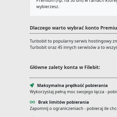
Premium (np. na 30 dni) w ramach któreg
wybierzesz.
Dlaczego warto wybrać konto Premium
Turbobit to popularny serwis hostingowy zn
Turbobit oraz 45 innych serwisów a to wszy
Główne zalety konta w Filebit:
Maksymalna prędkość pobierania
Wykorzystaj pełną moc swojego łącza - pobi
Brak limitów pobierania
Zapomnij o ograniczeniach - pobieraj ile ch