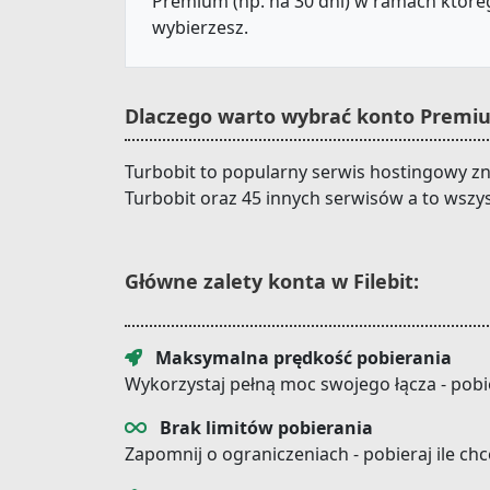
Premium (np. na 30 dni) w ramach któreg
wybierzesz.
Dlaczego warto wybrać konto Premium
Turbobit to popularny serwis hostingowy zn
Turbobit oraz 45 innych serwisów a to wszy
Główne zalety konta w Filebit:
Maksymalna prędkość pobierania
Wykorzystaj pełną moc swojego łącza - pobi
Brak limitów pobierania
Zapomnij o ograniczeniach - pobieraj ile ch