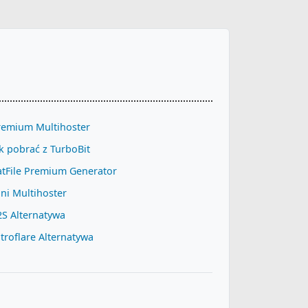
remium Multihoster
k pobrać z TurboBit
atFile Premium Generator
ni Multihoster
2S Alternatywa
troflare Alternatywa