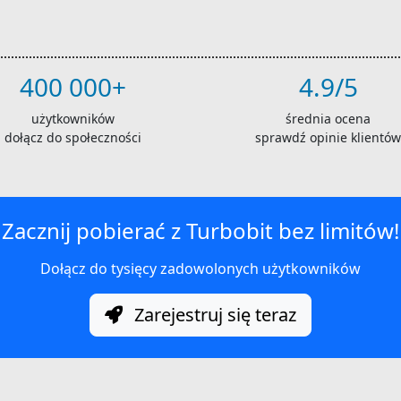
400 000+
4.9/5
użytkowników
średnia ocena
dołącz do społeczności
sprawdź opinie klientów
Zacznij pobierać z Turbobit bez limitów!
Dołącz do tysięcy zadowolonych użytkowników
Zarejestruj się teraz