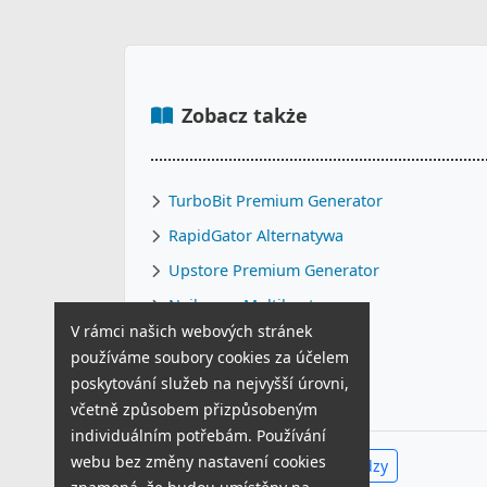
Zobacz także
TurboBit Premium Generator
RapidGator Alternatywa
Upstore Premium Generator
Najlepszy Multihoster
V rámci našich webových stránek
TurboBit Alternatywa
používáme soubory cookies za účelem
Jak pobrać z 1Fichier
poskytování služeb na nejvyšší úrovni,
včetně způsobem přizpůsobeným
individuálním potřebám. Používání
webu bez změny nastavení cookies
Zobacz całe Centrum Wiedzy