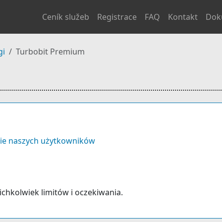
Ceník služeb
Registrace
FAQ
Kontakt
Dok
gi
Turbobit Premium
ie naszych użytkowników
kichkolwiek limitów i oczekiwania.