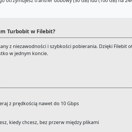
o otrzymujesz transfer dobowy (50 GB) lub (100 GB) na 24H.
 Turbobit w Filebit?
any z niezawodności i szybkości pobierania. Dzięki Filebi
stko w jednym koncie.
eraj z prędkością nawet do 10 Gbps
cesz, kiedy chcesz, bez przerw między plikami