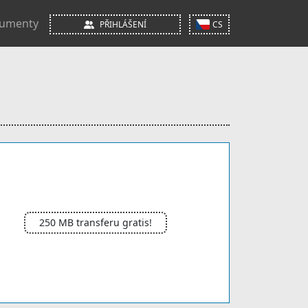
umenty
PŘIHLÁŠENÍ
CS
250 MB transferu gratis!