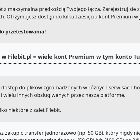
.net z maksymalną prędkością Twojego łącza. Zarejestruj się 
ch. Otrzymujesz dostęp do kilkudziesięciu kont Premium w
do przetestowania!
 w Filebit.pl = wiele kont Premium w tym konto T
sz dostęp do plików zgromadzonych w różnych serwisach ho
x i wielu innych obsługiwanych przez naszą platformę.
lko niektóre z zalet Filebit.
z zakupić transfer jednorazowo (np. 50 GB), który nigdy n