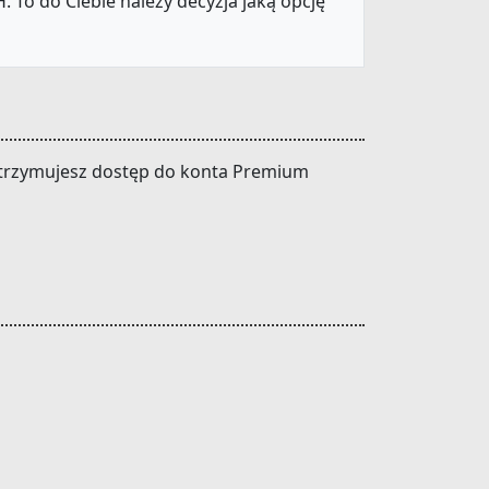
 To do Ciebie należy decyzja jaką opcję
t otrzymujesz dostęp do konta Premium