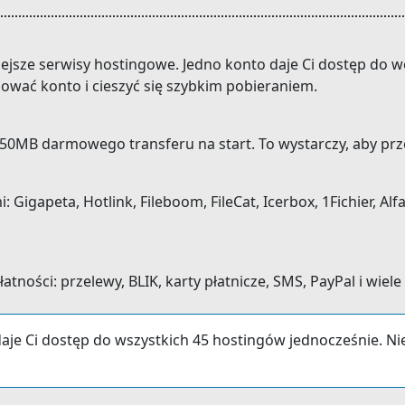
niejsze serwisy hostingowe. Jedno konto daje Ci dostęp do
dować konto i cieszyć się szybkim pobieraniem.
0MB darmowego transferu na start. To wystarczy, aby prze
gapeta, Hotlink, Fileboom, FileCat, Icerbox, 1Fichier, Alfaf
ności: przelewy, BLIK, karty płatnicze, SMS, PayPal i wiele
aje Ci dostęp do wszystkich 45 hostingów jednocześnie. N