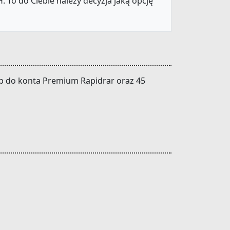
 To do Ciebie należy decyzja jaką opcję
tęp do konta Premium Rapidrar oraz 45