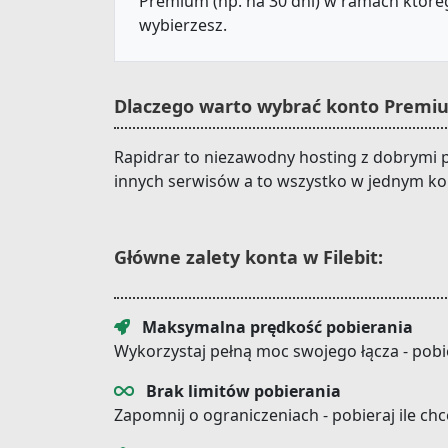
Premium (np. na 30 dni) w ramach któreg
wybierzesz.
Dlaczego warto wybrać konto Premium
Rapidrar to niezawodny hosting z dobrymi p
innych serwisów a to wszystko w jednym ko
Główne zalety konta w Filebit:
Maksymalna prędkość pobierania
Wykorzystaj pełną moc swojego łącza - pobi
Brak limitów pobierania
Zapomnij o ograniczeniach - pobieraj ile ch