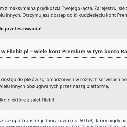
.com z maksymalną prędkością Twojego łącza. Zarejestruj się 
lu innych. Otrzymujesz dostęp do kilkudziesięciu kont Pr
do przetestowania!
w Filebit.pl = wiele kont Premium w tym konto R
sz dostęp do plików zgromadzonych w różnych serwisach hos
e i wielu innych obsługiwanych przez naszą platformę.
lko niektóre z zalet Filebit.
z zakupić transfer jednorazowo (np. 50 GB), który nigdy n