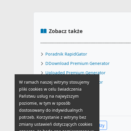
Zobacz także
Poradnik RapidGator
DDownload Premium Generator
Uploaded Premium Generator
W ramach naszej witryny stosujemy
TurboBit Premium Generator
pliki cookies w celu świadczenia
KatFile Premium Generator
Państwu usług na najwyższym
Tani Multihoster
poziomie, w tym w sposób
dostosowany do indywidualnych
potrzeb. Korzystanie z witryny bez
zmiany ustawień dotyczących cookies
Zobacz całe Centrum Wiedzy