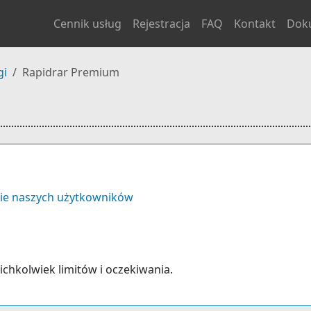
Cennik usług
Rejestracja
FAQ
Kontakt
Dok
gi
Rapidrar Premium
ie naszych użytkowników
kichkolwiek limitów i oczekiwania.