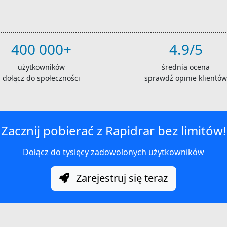
400 000+
4.9/5
użytkowników
średnia ocena
dołącz do społeczności
sprawdź opinie klientów
Zacznij pobierać z Rapidrar bez limitów!
Dołącz do tysięcy zadowolonych użytkowników
Zarejestruj się teraz