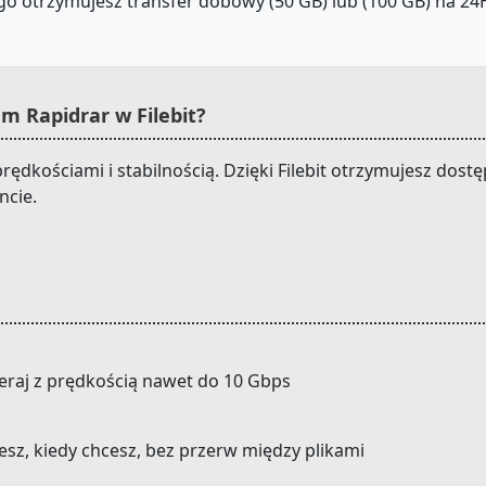
o otrzymujesz transfer dobowy (50 GB) lub (100 GB) na 24H.
 Rapidrar w Filebit?
rędkościami i stabilnością. Dzięki Filebit otrzymujesz dos
ncie.
eraj z prędkością nawet do 10 Gbps
cesz, kiedy chcesz, bez przerw między plikami