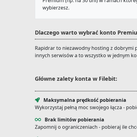
Premium (np. na 30 dni) w ramach któreg
wybierzesz.
Dlaczego warto wybrać konto Premium
Rapidrar to niezawodny hosting z dobrymi p
innych serwisów a to wszystko w jednym ko
Główne zalety konta w Filebit:
Maksymalna prędkość pobierania
Wykorzystaj pełną moc swojego łącza - pobi
Brak limitów pobierania
Zapomnij o ograniczeniach - pobieraj ile ch