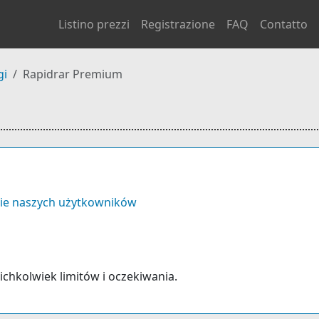
Listino prezzi
Registrazione
FAQ
Contatto
gi
Rapidrar Premium
ie naszych użytkowników
kichkolwiek limitów i oczekiwania.