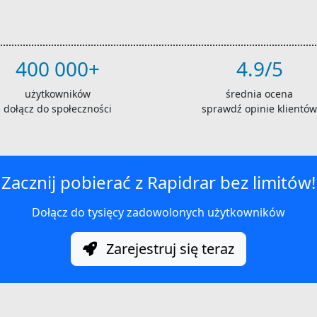
400 000+
4.9/5
użytkowników
średnia ocena
dołącz do społeczności
sprawdź opinie klientów
Zacznij pobierać z Rapidrar bez limitów!
Dołącz do tysięcy zadowolonych użytkowników
Zarejestruj się teraz