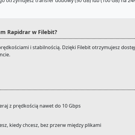
o otrzymujesz transfer dobowy (50 GB) lub (100 GB) na 24H.
 Rapidrar w Filebit?
rędkościami i stabilnością. Dzięki Filebit otrzymujesz dos
ncie.
eraj z prędkością nawet do 10 Gbps
cesz, kiedy chcesz, bez przerw między plikami