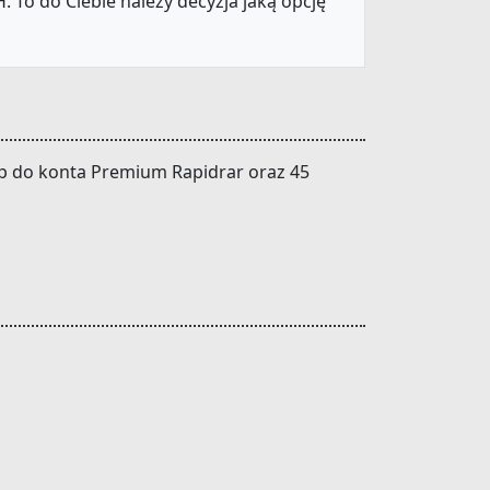
 To do Ciebie należy decyzja jaką opcję
tęp do konta Premium Rapidrar oraz 45