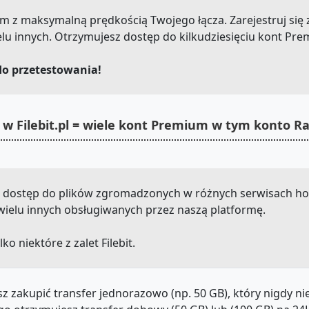
.com z maksymalną prędkością Twojego łącza. Zarejestruj się 
lu innych. Otrzymujesz dostęp do kilkudziesięciu kont Pr
do przetestowania!
w Filebit.pl = wiele kont Premium w tym konto R
sz dostęp do plików zgromadzonych w różnych serwisach hos
e i wielu innych obsługiwanych przez naszą platformę.
lko niektóre z zalet Filebit.
z zakupić transfer jednorazowo (np. 50 GB), który nigdy n