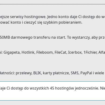
niejsze serwisy hostingowe. Jedno konto daje Ci dostęp do
dować konto i cieszyć się szybkim pobieraniem.
0MB darmowego transferu na start. To wystarczy, aby prze
gapeta, Hotlink, Fileboom, FileCat, Icerbox, 1Fichier, Alfaf
ności: przelewy, BLIK, karty płatnicze, SMS, PayPal i wiele
aje Ci dostęp do wszystkich 45 hostingów jednocześnie. N