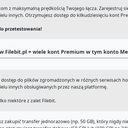
re.com z maksymalną prędkością Twojego łącza. Zarejestruj si
elu innych. Otrzymujesz dostęp do kilkudziesięciu kont P
do przetestowania!
w Filebit.pl = wiele kont Premium w tym konto M
z dostęp do plików zgromadzonych w różnych serwisach host
 i wielu innych obsługiwanych przez naszą platformę.
lko niektóre z zalet Filebit.
z zakupić transfer jednorazowo (np. 50 GB), który nigdy n