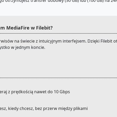
o otrzymujesz transfer dobowy (50 GB) lub (100 GB) na 24H.
m MediaFire w Filebit?
rwisów na świecie z intuicyjnym interfejsem. Dzięki Filebi
ystko w jednym koncie.
eraj z prędkością nawet do 10 Gbps
cesz, kiedy chcesz, bez przerw między plikami