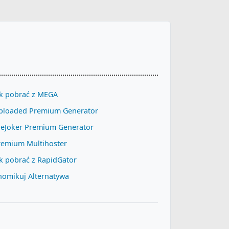
ak pobrać z MEGA
ploaded Premium Generator
ileJoker Premium Generator
remium Multihoster
k pobrać z RapidGator
homikuj Alternatywa