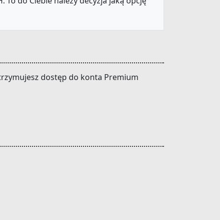
 To do Ciebie należy decyzja jaką opcję
t otrzymujesz dostęp do konta Premium