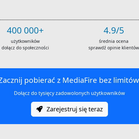
400 000+
4.9/5
użytkowników
średnia ocena
dołącz do społeczności
sprawdź opinie klientów
Zacznij pobierać z MediaFire bez limitów
Dołącz do tysięcy zadowolonych użytkowników
Zarejestruj się teraz