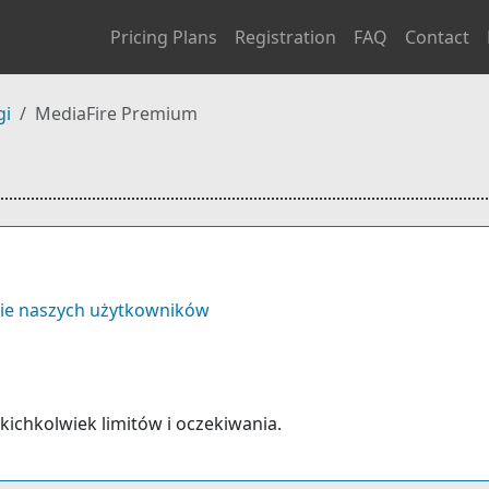
Pricing Plans
Registration
FAQ
Contact
gi
MediaFire Premium
ie naszych użytkowników
akichkolwiek limitów i oczekiwania.