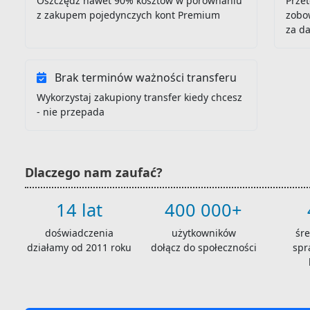
Oszczędź nawet 90% kosztów w porównaniu
Przet
z zakupem pojedynczych kont Premium
zobo
za d
Brak terminów ważności transferu
Wykorzystaj zakupiony transfer kiedy chcesz
- nie przepada
Dlaczego nam zaufać?
14 lat
400 000+
doświadczenia
użytkowników
śr
działamy od 2011 roku
dołącz do społeczności
spr