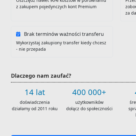
Oszczędź nawet 90% kosztów w porównaniu
Przet
z zakupem pojedynczych kont Premium
zobo
za d
Brak terminów ważności transferu
Wykorzystaj zakupiony transfer kiedy chcesz
- nie przepada
Dlaczego nam zaufać?
14 lat
400 000+
doświadczenia
użytkowników
śr
działamy od 2011 roku
dołącz do społeczności
spr