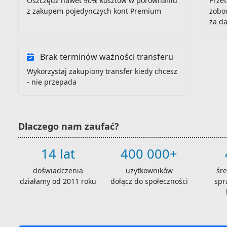
Oszczędź nawet 90% kosztów w porównaniu
Przet
z zakupem pojedynczych kont Premium
zobo
za d
Brak terminów ważności transferu
Wykorzystaj zakupiony transfer kiedy chcesz
- nie przepada
Dlaczego nam zaufać?
14 lat
400 000+
doświadczenia
użytkowników
śr
działamy od 2011 roku
dołącz do społeczności
spr