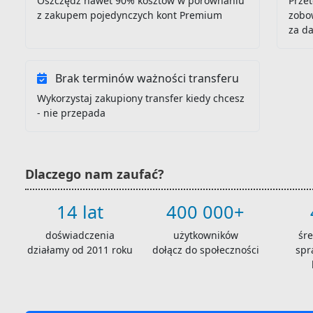
Oszczędź nawet 90% kosztów w porównaniu
Przet
z zakupem pojedynczych kont Premium
zobo
za d
Brak terminów ważności transferu
Wykorzystaj zakupiony transfer kiedy chcesz
- nie przepada
Dlaczego nam zaufać?
14 lat
400 000+
doświadczenia
użytkowników
śr
działamy od 2011 roku
dołącz do społeczności
spr