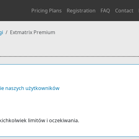
Pricing Plans
Registration
FAQ
Contact
gi
Extmatrix Premium
ie naszych użytkowników
akichkolwiek limitów i oczekiwania.