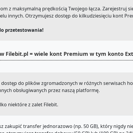
ix.com z maksymalną prędkością Twojego łącza. Zarejestruj si
elu innych. Otrzymujesz dostęp do kilkudziesięciu kont P
do przetestowania!
w Filebit.pl = wiele kont Premium w tym konto E
sz dostęp do plików zgromadzonych w różnych serwisach hos
u innych obsługiwanych przez naszą platformę.
lko niektóre z zalet Filebit.
z zakupić transfer jednorazowo (np. 50 GB), który nigdy n