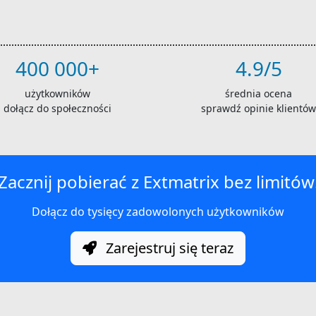
400 000+
4.9/5
użytkowników
średnia ocena
dołącz do społeczności
sprawdź opinie klientów
Zacznij pobierać z Extmatrix bez limitów
Dołącz do tysięcy zadowolonych użytkowników
Zarejestruj się teraz