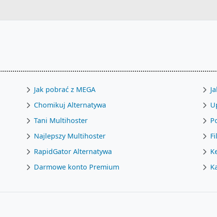
Jak pobrać z MEGA
Ja
Chomikuj Alternatywa
U
Tani Multihoster
Po
Najlepszy Multihoster
F
RapidGator Alternatywa
K
Darmowe konto Premium
K