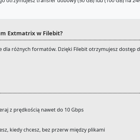
o otrzymujesz transfer dobowy (50 GB) lub (100 GB) na 24H.
m Extmatrix w Filebit?
ie dla różnych formatów. Dzięki Filebit otrzymujesz dostęp
eraj z prędkością nawet do 10 Gbps
cesz, kiedy chcesz, bez przerw między plikami