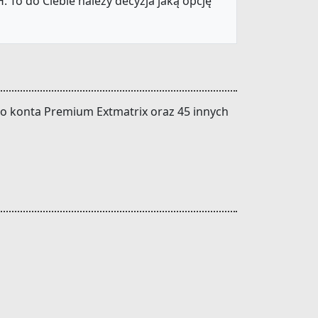
 To do Ciebie należy decyzja jaką opcję
 do konta Premium Extmatrix oraz 45 innych