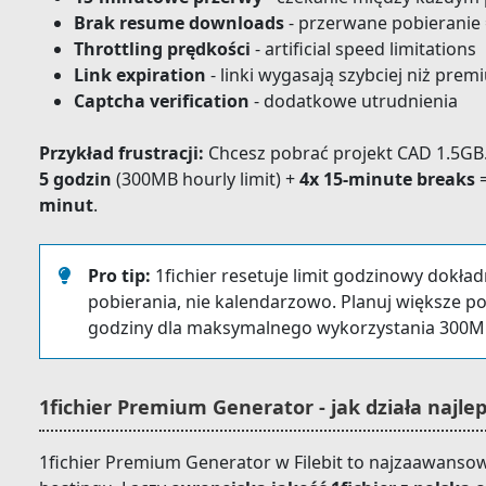
Brak resume downloads
- przerwane pobieranie 
Throttling prędkości
- artificial speed limitations
Link expiration
- linki wygasają szybciej niż pre
Captcha verification
- dodatkowe utrudnienia
Przykład frustracji:
Chcesz pobrać projekt CAD 1.5GB
5 godzin
(300MB hourly limit) +
4x 15-minute breaks
=
minut
.
Pro tip:
1fichier resetuje limit godzinowy dokła
pobierania, nie kalendarzowo. Planuj większe p
godziny dla maksymalnego wykorzystania 300M
1fichier Premium Generator - jak działa najlep
1fichier Premium Generator w Filebit to najzaawans