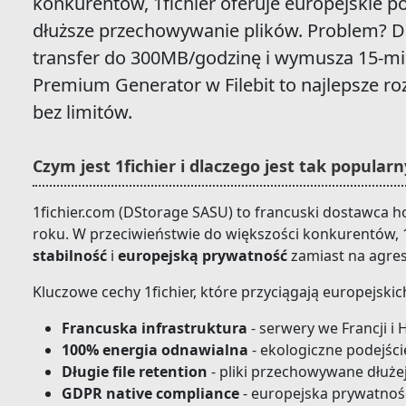
konkurentów, 1fichier oferuje europejskie po
dłuższe przechowywanie plików. Problem? 
transfer do 300MB/godzinę i wymusza 15-mi
Premium Generator w Filebit to najlepsze ro
bez limitów.
Czym jest 1fichier i dlaczego jest tak popular
1fichier.com (DStorage SASU) to francuski dostawca ho
roku. W przeciwieństwie do większości konkurentów, 1
stabilność
i
europejską prywatność
zamiast na agre
Kluczowe cechy 1fichier, które przyciągają europejski
Francuska infrastruktura
- serwery we Francji i 
100% energia odnawialna
- ekologiczne podejści
Długie file retention
- pliki przechowywane dłuże
GDPR native compliance
- europejska prywatnoś