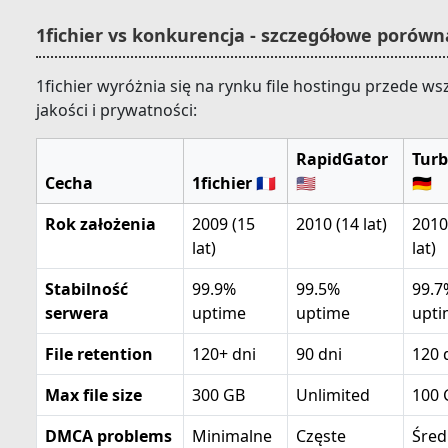
1fichier vs konkurencja - szczegółowe porówn
1fichier wyróżnia się na rynku file hostingu przede 
jakości i prywatności:
RapidGator
Turb
Cecha
1fichier 🇫🇷
🇺🇸
🇩🇪
Rok założenia
2009 (15
2010 (14 lat)
2010
lat)
lat)
Stabilność
99.9%
99.5%
99.7
serwera
uptime
uptime
upti
File retention
120+ dni
90 dni
120 
Max file size
300 GB
Unlimited
100 
DMCA problems
Minimalne
Częste
Śred