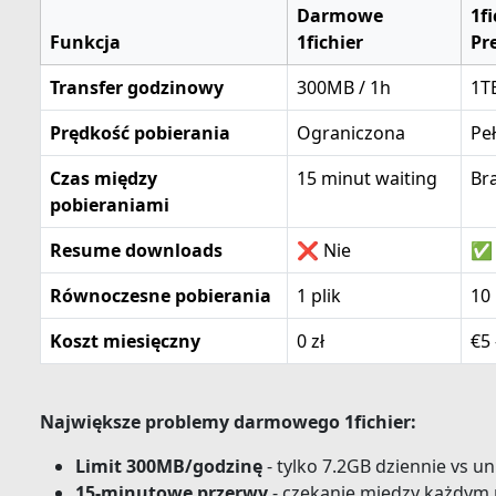
Darmowe
1fi
Funkcja
1fichier
Pr
Transfer godzinowy
300MB / 1h
1T
Prędkość pobierania
Ograniczona
Pe
Czas między
15 minut waiting
Br
pobieraniami
Resume downloads
❌ Nie
✅ 
Równoczesne pobierania
1 plik
10
Koszt miesięczny
0 zł
€5 
Największe problemy darmowego 1fichier:
Limit 300MB/godzinę
- tylko 7.2GB dziennie vs u
15-minutowe przerwy
- czekanie między każdym