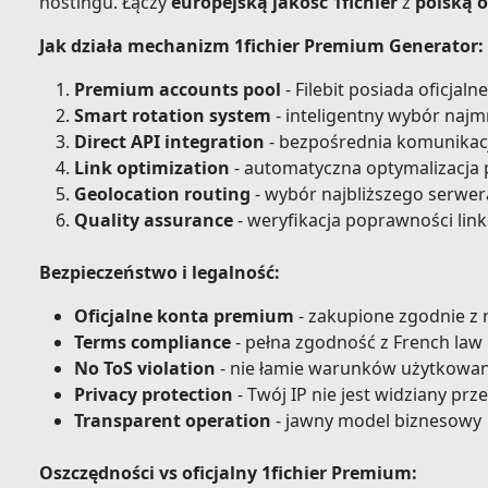
hostingu. Łączy
europejską jakość 1fichier
z
polską o
Jak działa mechanizm 1fichier Premium Generator:
Premium accounts pool
- Filebit posiada oficjal
Smart rotation system
- inteligentny wybór najm
Direct API integration
- bezpośrednia komunikacja
Link optimization
- automatyczna optymalizacja
Geolocation routing
- wybór najbliższego serwera
Quality assurance
- weryfikacja poprawności li
Bezpieczeństwo i legalność:
Oficjalne konta premium
- zakupione zgodnie z 
Terms compliance
- pełna zgodność z French law
No ToS violation
- nie łamie warunków użytkowan
Privacy protection
- Twój IP nie jest widziany prze
Transparent operation
- jawny model biznesowy
Oszczędności vs oficjalny 1fichier Premium: