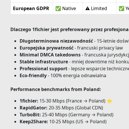
European GDPR
✅ Native
⚠️ Limited
✅ Y
Dlaczego 1fichier jest preferowany przez profesjona
Długoterminowa niezawodność
- 15-letnie dośw
Europejska prywatność
- francuski privacy law
Minimal DMCA takedowns
- francuska jurysdykc
Stable infrastructure
- mniej downtime niż konk
Professional support
- lepsze wsparcie techniczn
Eco-friendly
- 100% energia odnawialna
Performance benchmarks from Poland:
1fichier:
15-30 Mbps (France → Poland) ⭐
RapidGator:
20-35 Mbps (Global CDN)
TurboBit:
25-40 Mbps (Germany → Poland)
Keep2Share:
10-25 Mbps (US → Poland)