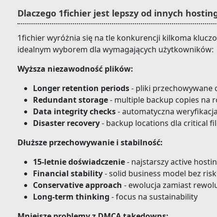
Dlaczego 1fichier jest lepszy od innych hosti
1fichier wyróżnia się na tle konkurencji kilkoma kluc
idealnym wyborem dla wymagających użytkowników:
Wyższa niezawodność plików:
Longer retention periods
- pliki przechowywane d
Redundant storage
- multiple backup copies na 
Data integrity checks
- automatyczna weryfikacj
Disaster recovery
- backup locations dla critical fi
Dłuższe przechowywanie i stabilność:
15-letnie doświadczenie
- najstarszy active host
Financial stability
- solid business model bez risk
Conservative approach
- ewolucja zamiast rewolu
Long-term thinking
- focus na sustainability
Mniejsze problemy z DMCA takedowns: