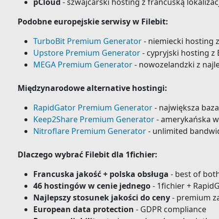
pCloud
- szwajcarski hosting z francuską lokalizac
Podobne europejskie serwisy w Filebit:
TurboBit Premium Generator
- niemiecki hosting 
Upstore Premium Generator
- cypryjski hosting 
MEGA Premium Generator
- nowozelandzki z naj
Międzynarodowe alternative hostingi:
RapidGator Premium Generator
- największa baza
Keep2Share Premium Generator
- amerykańska w
Nitroflare Premium Generator
- unlimited bandwi
Dlaczego wybrać Filebit dla 1fichier:
Francuska jakość + polska obsługa
- best of bot
46 hostingów w cenie jednego
- 1fichier + Rapid
Najlepszy stosunek jakości do ceny
- premium za 
European data protection
- GDPR compliance