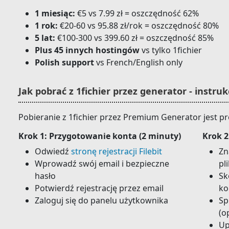
1 miesiąc:
€5 vs 7.99 zł = oszczędność 62%
1 rok:
€20-60 vs 95.88 zł/rok = oszczędność 80%
5 lat:
€100-300 vs 399.60 zł = oszczędność 85%
Plus 45 innych hostingów
vs tylko 1fichier
Polish support
vs French/English only
Jak pobrać z 1fichier przez generator - instru
Pobieranie z 1fichier przez Premium Generator jest pro
Krok 1: Przygotowanie konta (2 minuty)
Krok 2
Odwiedź
stronę rejestracji Filebit
Zn
Wprowadź swój email i bezpieczne
pl
hasło
Sk
Potwierdź rejestrację przez email
ko
Zaloguj się do panelu użytkownika
Sp
(o
Up