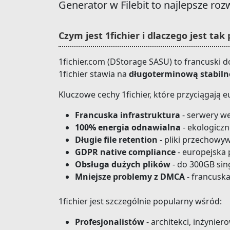
Generator w Filebit to najlepsze roz
Czym jest 1fichier i dlaczego jest ta
1fichier.com (DStorage SASU) to francuski 
1fichier stawia na
długoterminową stabiln
Kluczowe cechy 1fichier, które przyciągają
Francuska infrastruktura
- serwery we 
100% energia odnawialna
- ekologiczn
Długie file retention
- pliki przechowy
GDPR native compliance
- europejska
Obsługa dużych plików
- do 300GB sin
Mniejsze problemy z DMCA
- francuska
1fichier jest szczególnie popularny wśród:
Profesjonalistów
- architekci, inżynier