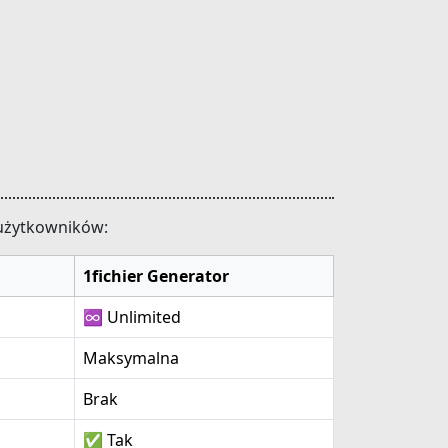
 użytkowników:
1fichier Generator
♾️ Unlimited
Maksymalna
Brak
✅ Tak