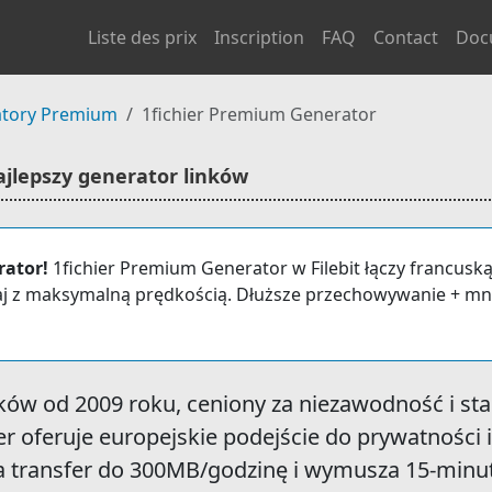
Liste des prix
Inscription
FAQ
Contact
Doc
tory Premium
1fichier Premium Generator
ajlepszy generator linków
rator!
1fichier Premium Generator w Filebit łączy francuską
raj z maksymalną prędkością. Dłuższe przechowywanie + mn
lików od 2009 roku, ceniony za niezawodność i st
r oferuje europejskie podejście do prywatności 
 transfer do 300MB/godzinę i wymusza 15-minut