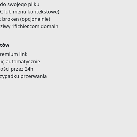
m do swojego pliku
l+C lub menu kontekstowe)
t broken (opcjonalnie)
dziwy 1fichier.com domain
itów
remium link
się automatycznie
kości przez 24h
zypadku przerwania