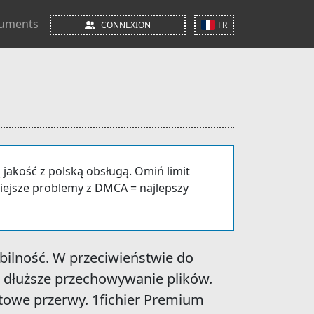
uments
CONNEXION
FR
 jakość z polską obsługą. Omiń limit
iejsze problemy z DMCA = najlepszy
abilność. W przeciwieństwie do
i dłuższe przechowywanie plików.
owe przerwy. 1fichier Premium