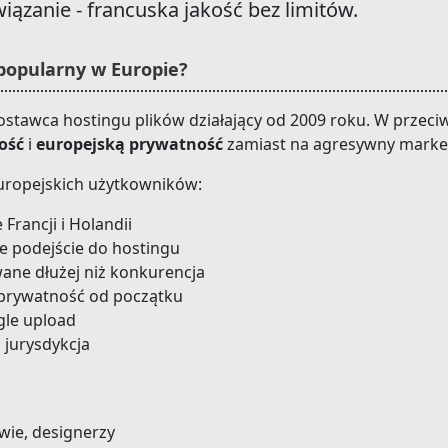
wiązanie - francuska jakość bez limitów.
k popularny w Europie?
dostawca hostingu plików działający od 2009 roku. W przec
ość
i
europejską prywatność
zamiast na agresywny marke
 europejskich użytkowników:
Francji i Holandii
e podejście do hostingu
wane dłużej niż konkurencja
 prywatność od początku
gle upload
 jurysdykcja
owie, designerzy