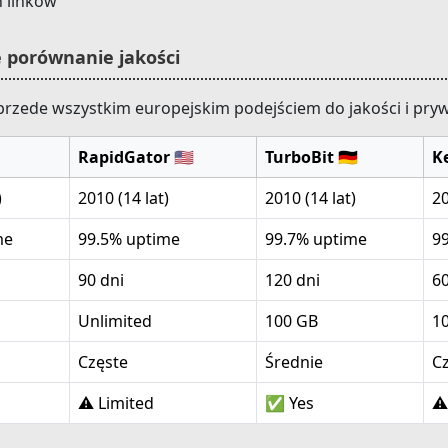
 linków
e porównanie jakości
u przede wszystkim europejskim podejściem do jakości i pry
RapidGator 🇺🇸
TurboBit 🇩🇪
Ke
)
2010 (14 lat)
2010 (14 lat)
20
me
99.5% uptime
99.7% uptime
9
90 dni
120 dni
60
Unlimited
100 GB
1
Częste
Średnie
C
⚠️ Limited
✅ Yes
⚠️