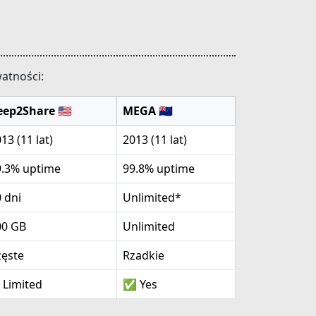
watności:
ep2Share 🇺🇸
MEGA 🇳🇿
13 (11 lat)
2013 (11 lat)
9.3% uptime
99.8% uptime
 dni
Unlimited*
00 GB
Unlimited
zęste
Rzadkie
 Limited
✅ Yes