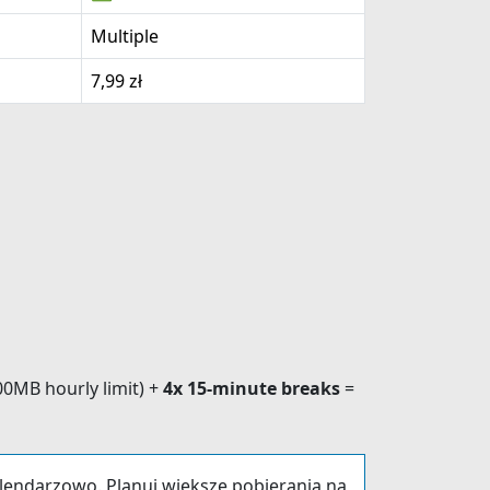
Multiple
7,99 zł
0MB hourly limit) +
4x 15-minute breaks
=
alendarzowo. Planuj większe pobierania na