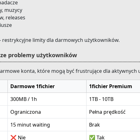
 badacze
y, muzycy
w, releases
riusze
- restrykcyjne limity dla darmowych użytkowników.
ksze problemy użytkowników
 darmowe konta, które mogą być frustrujące dla aktywnych
Darmowe 1fichier
1fichier Premium
300MB / 1h
1TB - 10TB
Ograniczona
Pełna prędkość
15 minut waiting
Brak
❌ Nie
✅ Tak