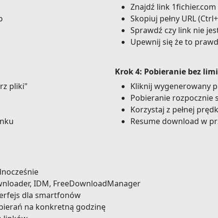
Znajdź link 1fichier.co
o
Skopiuj pełny URL (Ctr
Sprawdź czy link nie jes
Upewnij się że to praw
Krok 4: Pobieranie bez lim
z pliki"
Kliknij wygenerowany p
Pobieranie rozpocznie 
Korzystaj z pełnej pręd
inku
Resume download w pr
ednocześnie
wnloader, IDM, FreeDownloadManager
erfejs dla smartfonów
bierań na konkretną godzinę