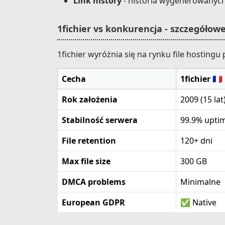
Link history
- historia wygenerowanych
1fichier vs konkurencja - szczegółow
1fichier wyróżnia się na rynku file hosting
Cecha
1fichier 🇫🇷
Rok założenia
2009 (15 lat
Stabilność serwera
99.9% upti
File retention
120+ dni
Max file size
300 GB
DMCA problems
Minimalne
European GDPR
✅ Native