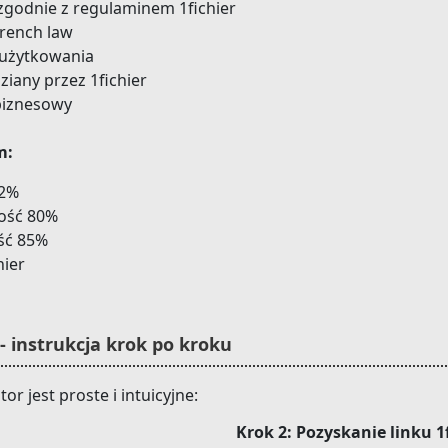
zgodnie z regulaminem 1fichier
French law
 użytkowania
dziany przez 1fichier
biznesowy
m:
62%
ność 80%
ość 85%
hier
 - instrukcja krok po kroku
r jest proste i intuicyjne:
Krok 2: Pozyskanie linku 1