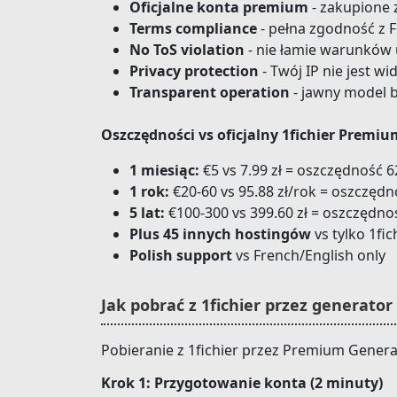
Oficjalne konta premium
- zakupione 
Terms compliance
- pełna zgodność z 
No ToS violation
- nie łamie warunków
Privacy protection
- Twój IP nie jest wi
Transparent operation
- jawny model 
Oszczędności vs oficjalny 1fichier Premiu
1 miesiąc:
€5 vs 7.99 zł = oszczędność 
1 rok:
€20-60 vs 95.88 zł/rok = oszczęd
5 lat:
€100-300 vs 399.60 zł = oszczędn
Plus 45 innych hostingów
vs tylko 1fic
Polish support
vs French/English only
Jak pobrać z 1fichier przez generator
Pobieranie z 1fichier przez Premium Generato
Krok 1: Przygotowanie konta (2 minuty)