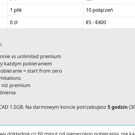
1 plik
10 połączeń
0 zł
€5 - €400
:
ennie vs unlimited premium
zy każdym pobieraniem
obieranie = start from zero
imitations
ej niż premium
dnienia
 CAD 1.5GB. Na darmowym koncie potrzebujesz
5 godzin
(30
nowy dokładnie co 60 minut od pierwszego pobierania, nie k