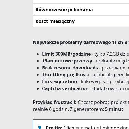
Równoczesne pobierania
Koszt miesięczny
Największe problemy darmowego 1fichier
Limit 300MB/godzinę
- tylko 7.2GB dzi
15-minutowe przerwy
- czekanie międ
Brak resume downloads
- przerwane p
Throttling prędkości
- artificial speed l
Link expiration
- linki wygasają szybci
Captcha verification
- dodatkowe utru
Przykład frustracji:
Chcesz pobrać projekt
realnie 6 godzin. Z generatorem:
5 minut
.
Pro tip:
1fichier resetuje limit godzi