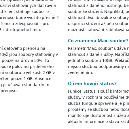
ožství stahovaných dat rovná
stáhnout z daného hostingu bě
d klient stahuje soubor o
soubor ke stažení. Například, p
u přenosu bude využito přesně 2
stáhnout dva libovolné soubory
přenosu zdvojnásobí – pro
dispozici stažení až pěti soubo
B z dostupného limitu.
možnost stahování zablokována
Co znamená Max. soubor?
ání datového přenosu na
Parametr 'Max. soubor' udává m
 Když jsou soubory stahovány v
stáhnout z dané služby. Napřík
su pouze na úrovni 50%. To
jednoho souboru 10GB. Překroče
pouze polovinu přiděleného
nejsou službou podporovány ne
ní souboru o velikosti 2 GB v
zveřejněním.
dečten pouze 1 GB. Absence
O čem hovoří status?
ng je účtován standardním
 přenosu.
Funkce 'Status' slouží k inform
služby. V rozhraní používáme d
služba funguje správně a je pl
problémy se službou nebo doč
monitoruje dostupnost služeb a 
aktuální informace o stavu každ