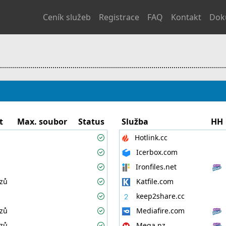
Ceník služeb
Registrace
FAQ
Kontakt
Dok
t
Max. soubor
Status
Služba
HH
Hotlink.cc
Icerbox.com
Ironfiles.net
zů
Katfile.com
keep2share.cc
zů
Mediafire.com
zů
Mega.nz