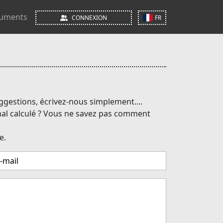
uments
CONNEXION
FR
gestions, écrivez-nous simplement....
mal calculé ? Vous ne savez pas comment
e.