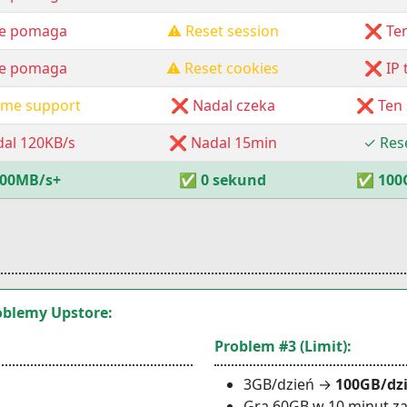
e pomaga
⚠️ Reset session
❌ Ten
e pomaga
⚠️ Reset cookies
❌ IP 
ume support
❌ Nadal czeka
❌ Ten 
al 120KB/s
❌ Nadal 15min
✓ Rese
00MB/s+
✅
0 sekund
✅
100
roblemy Upstore:
Problem #3 (Limit):
3GB/dzień →
100GB/dz
Gra 60GB w 10 minut za