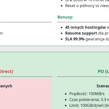
Reset o północy vs nie
Bonusy:
45 innych hostingów
w
in
Resume support
dla p
SLA 99.9%
gwarancja dz
irect)
PO (U
danych
Scena
Prędkość: 100MB/s
Czas pobierania: 3.3 
Limit: 100GB/dzień (be