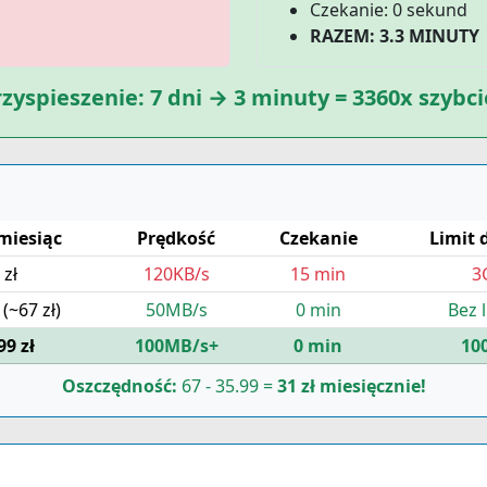
Czekanie: 0 sekund
RAZEM: 3.3 MINUTY
zyspieszenie: 7 dni → 3 minuty = 3360x szybci
miesiąc
Prędkość
Czekanie
Limit 
 zł
120KB/s
15 min
3
(~67 zł)
50MB/s
0 min
Bez 
99 zł
100MB/s+
0 min
10
Oszczędność:
67 - 35.99 =
31 zł miesięcznie!