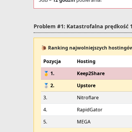
5GB =
12 godzin
pobierania!
Problem #1: Katastrofalna prędkość 
🐌 Ranking najwolniejszych hostingó
Pozycja
Hosting
🥇 1.
Keep2Share
🥈 2.
Upstore
3.
Nitroflare
4.
RapidGator
5.
MEGA