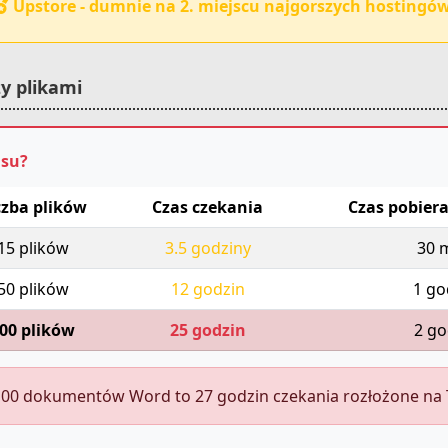
Upstore - dumnie na 2. miejscu najgorszych hostingów
y plikami
asu?
czba plików
Czas czekania
Czas pobiera
15 plików
3.5 godziny
30 
50 plików
12 godzin
1 go
00 plików
25 godzin
2 go
00 dokumentów Word to 27 godzin czekania rozłożone na