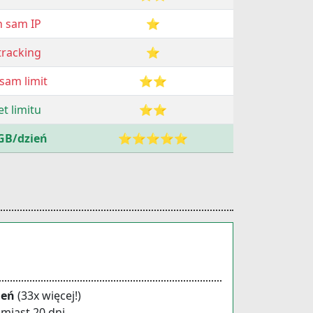
 sam IP
⭐
tracking
⭐
sam limit
⭐⭐
t limitu
⭐⭐
GB/dzień
⭐⭐⭐⭐⭐
ień
(33x więcej!)
miast 20 dni