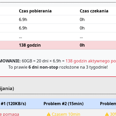
Czas pobierania
Czas czekania
6.9h
0h
6.9h
0h
...
...
138 godzin
0h
MOWANIE:
60GB = 20 dni × 6.9h =
138 godzin aktywnego po
To prawie
6 dni non-stop
rozłożone na 3 tygodnie!
jania)
#1 (120KB/s)
Problem #2 (15min)
Problem
e pomaga
⚠️ Czasem 10min
⚠️ 30