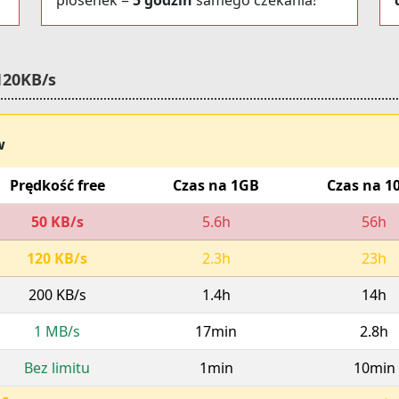
piosenek =
5 godzin
samego czekania!
120KB/s
w
Prędkość free
Czas na 1GB
Czas na 1
50 KB/s
5.6h
56h
120 KB/s
2.3h
23h
200 KB/s
1.4h
14h
1 MB/s
17min
2.8h
Bez limitu
1min
10min