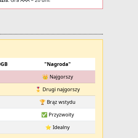
dziś
. Gra AAA = 20 dni!
0GB
"Nagroda"
👑 Najgorszy
🎖️ Drugi najgorszy
🏆 Brąz wstydu
✅ Przyzwoity
⭐ Idealny