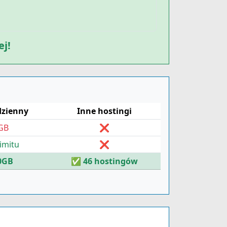
ej!
dzienny
Inne hostingi
GB
❌
limitu
❌
0GB
✅ 46 hostingów