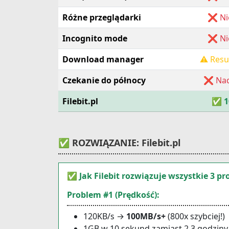
Różne przeglądarki
❌ Ni
Incognito mode
❌ Ni
Download manager
⚠️ Res
Czekanie do północy
❌ Nad
Filebit.pl
✅
1
✅ ROZWIĄZANIE: Filebit.pl
✅ Jak Filebit rozwiązuje wszystkie 3 p
Problem #1 (Prędkość):
120KB/s →
100MB/s+
(800x szybciej!)
1GB w 10 sekund zamiast 2.3 godziny