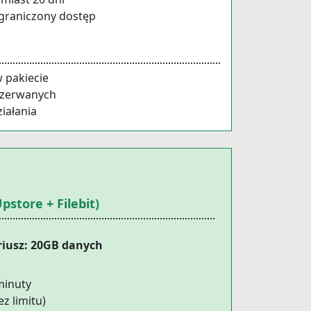
ograniczony dostęp
 pakiecie
rzerwanych
iałania
pstore + Filebit)
riusz: 20GB danych
minuty
z limitu)