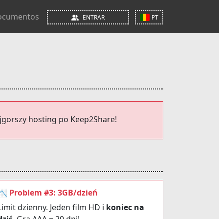
ocumentos
ENTRAR
PT
jgorszy hosting po Keep2Share!
📉 Problem #3: 3GB/dzień
Limit dzienny. Jeden film HD i
koniec na