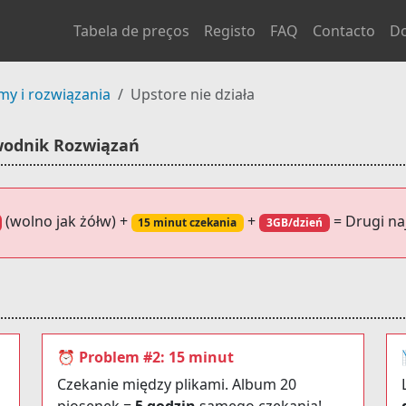
Tabela de preços
Registo
FAQ
Contacto
D
my i rozwiązania
Upstore nie działa
wodnik Rozwiązań
(wolno jak żółw) +
+
= Drugi na
15 minut czekania
3GB/dzień
⏰ Problem #2: 15 minut
Czekanie między plikami. Album 20