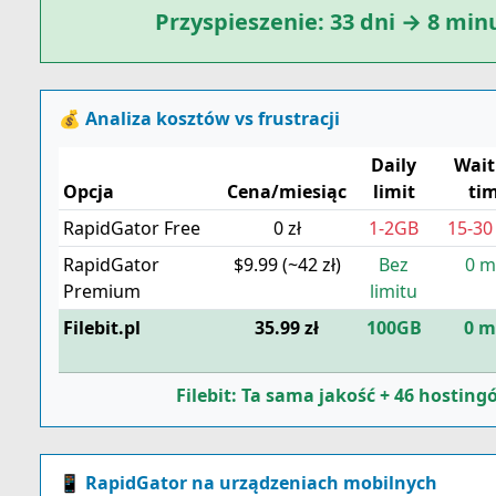
Przyspieszenie: 33 dni → 8 minu
💰 Analiza kosztów vs frustracji
Daily
Wait
Opcja
Cena/miesiąc
limit
ti
RapidGator Free
0 zł
1-2GB
15-30
RapidGator
$9.99 (~42 zł)
Bez
0 m
Premium
limitu
Filebit.pl
35.99 zł
100GB
0 m
Filebit: Ta sama jakość + 46 hostingó
📱 RapidGator na urządzeniach mobilnych