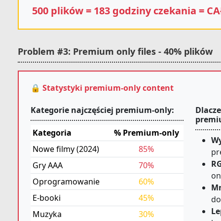
500 plików = 183 godziny czekania = C
Problem #3: Premium only files - 40% plików
🔒 Statystyki premium-only content
Kategorie najczęściej premium-only:
Dlacze
premi
Kategoria
% Premium-only
Wy
Nowe filmy (2024)
85%
pr
RG
Gry AAA
70%
on
Oprogramowanie
60%
Mn
E-booki
45%
do
Le
Muzyka
30%