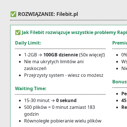
✅ ROZWIĄZANIE: Filebit.pl
✅ Jak Filebit rozwiązuje wszystkie problemy Rap
Daily Limit:
Premiu
1-2GB →
100GB dziennie
(50x więcej!)
0%
Nie ma ukrytych limitów ani
Ws
zaskoczeń
Ni
Przejrzysty system - wiesz co możesz
Bonus
Waiting Time:
Pe
15-30 minut →
0 sekund
45
500 plików = 0 minut zamiast 183
Re
godzin
Równoległe pobieranie wielu plików