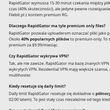
RapidGator wymusza 15-30 minut czekania między plik
czas (40% skuteczności), ale jedyne pewne rozwiązani
Filebit.pl z kontem premium RG.
Dlaczego RapidGator ma tyle premium only files?
RapidGator pozwala uploaderom oznaczać pliki jako 
Około
40% popularnych plików
to premium-only. To 
premium za $9.99/miesiąc.
Czy RapidGator wykrywa VPN?
Tak, ale nie zawsze. RapidGator ma bazę znanych VPN I
wykrytych VPN. Residential VPN mają większe szanse, a
multihoster.
Kiedy resetuje się daily limit?
Daily limit RapidGator resetuje się dokładnie o
północ
02:00 latem). To jest stały czas niezależnie od tego kie