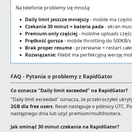
Na telefonie problemy się mnożą:
Daily limit jeszcze mniejszy
- mobile ma często
Czekanie 30 minut = bateria pada
- ekran mus
Premium-only częściej
- mobilne uploads częśc
Prędkość gorsza
- mobile throttling do 500KB/s
Brak proper resume
- przerwanie = restart całe
Rozwiązanie:
Filebit ma perfekcyjną wersję mob
FAQ - Pytania o problemy z RapidGator
Co oznacza "Daily limit exceeded" na RapidGator?
"Daily limit exceeded" oznacza, że przekroczyłeś ukryt
2GB dla free users
. Reset następuje o północy UTC. P
następnego dnia lub użyć premium/multihostera.
Jak ominąć 30 minut czekania na RapidGator?