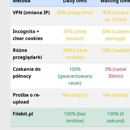
Metoda
Daily limit
Waiting tim
VPN (zmiana IP)
60% (nowy limit)
40% (skraca
do 15min)
Incognito +
30% (reset
20% (czasem
clear cookies
session)
pomaga)
Różne
20% (różne
10% (rzadko)
przeglądarki
cookies)
Czekanie do
100%
0% (nadal
północy
(gwarantowany
30min)
reset)
Prośba o re-
Nie dotyczy
Nie dotyczy
upload
Filebit.pl
100% (bez
100% (0
limitów)
sekund)