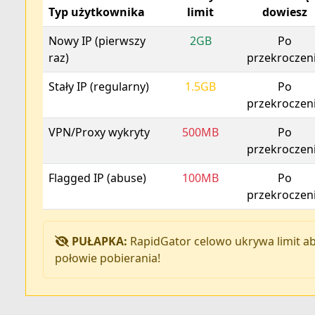
Typ użytkownika
limit
dowiesz
Nowy IP (pierwszy
2GB
Po
raz)
przekroczen
Stały IP (regularny)
1.5GB
Po
przekroczen
VPN/Proxy wykryty
500MB
Po
przekroczen
Flagged IP (abuse)
100MB
Po
przekroczen
PUŁAPKA:
RapidGator celowo ukrywa limit a
połowie pobierania!