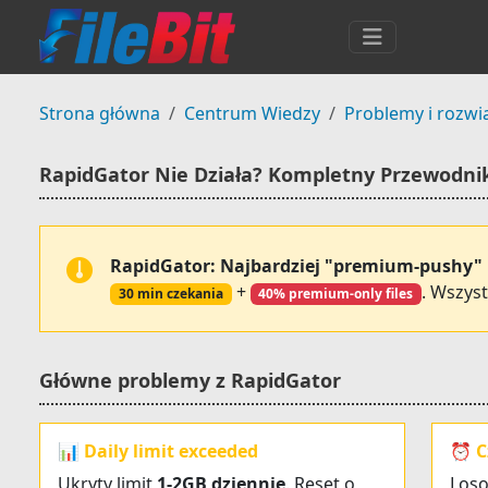
Strona główna
Centrum Wiedzy
Problemy i rozwi
RapidGator Nie Działa? Kompletny Przewodni
RapidGator: Najbardziej "premium-pushy" 
+
. Wszys
30 min czekania
40% premium-only files
Główne problemy z RapidGator
📊 Daily limit exceeded
⏰ C
Ukryty limit
1-2GB dziennie
. Reset o
Loso