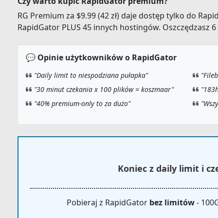
Czy warto kupić RapidGator premium?
RG Premium za $9.99 (42 zł) daje dostęp tylko do RapidGa
RapidGator PLUS 45 innych hostingów. Oszczędzasz 6 
💬 Opinie użytkowników o RapidGator
"Daily limit to niespodziana pułapka"
"File
"30 minut czekania x 100 plików = koszmaar"
"183h
"40% premium-only to za dużo"
"Wszy
Koniec z daily limit i 
Pobieraj z RapidGator
bez limitów
- 100G