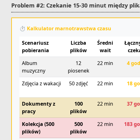
Problem #2: Czekanie 15-30 minut między pli
⏱️ Kalkulator marnotrawstwa czasu
Scenariusz
Liczba
Średni
Łączn
pobierania
plików
wait
czek
Album
12
22 min
4 go
muzyczny
piosenek
Zdjęcia z wakacji
50 zdjęć
22 min
18 g
Dokumenty z
100
22 min
37 g
pracy
plików
Kolekcja (500
500
22 min
183 g
plików)
plików