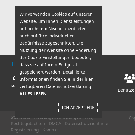
Wir verwenden Cookies auf unserer
Website, um Ihnen Dienstleistungen
auf höchstem Niveau anzubieten,
auch auf Ihre individuellen
Bedürfnisse zugeschnitten. Die
Nutzung der Website ohne Änderung
der Cookie-Einstellungen bedeutet,
TECHNISCHER SUPPORT
dass sie auf Ihrem Endgerät
gespeichert werden. Detaillierte
Arbeitszeiten:
Nachricht
Informationen finden Sie in der hier
Mo - Fr: 8:00 - 18:00
schreiben
verfügbaren Datenschutzerklärung:
Sa - So: 8:00 - 14:00
Benutzer
ALLES LESEN
ICH AKZEPTIERE
Startseite
Nutzungsbedingungen
FAQ
Co
Rechtsgutachten
DMCA
Datenschutzrichtlinie
Registrierung
Kontakt