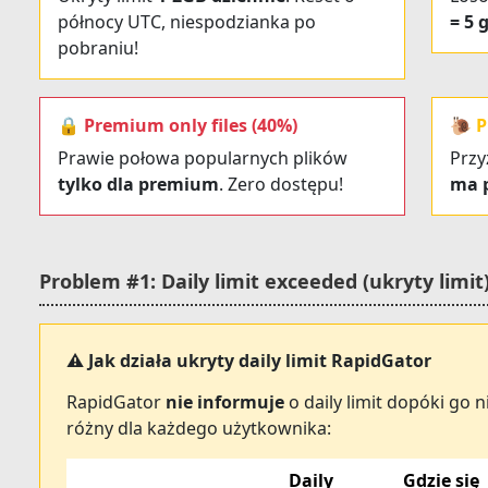
północy UTC, niespodzianka po
= 5 
pobraniu!
🔒 Premium only files (40%)
🐌 P
Prawie połowa popularnych plików
Przy
tylko dla premium
. Zero dostępu!
ma 
Problem #1: Daily limit exceeded (ukryty limit
⚠️ Jak działa ukryty daily limit RapidGator
RapidGator
nie informuje
o daily limit dopóki go ni
różny dla każdego użytkownika:
Daily
Gdzie się