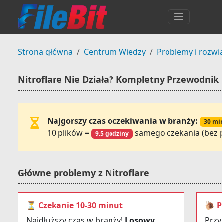
Strona główna
Centrum Wiedzy
Problemy i rozwi
Nitroflare Nie Działa? Kompletny Przewodnik
Najgorszy czas oczekiwania w branży:
30 mi
10 plików =
samego czekania (bez p
9.5 godziny
Główne problemy z Nitroflare
⏳ Czekanie 10-30 minut
🐌 P
Najdłuższy czas w branży!
Losowy
Przy