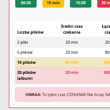
00:00
15 min
15:00
30 
Średni czas
Łąc
Liczba plików
czekania
cz
2 pliki
20 min
20
5 plików
20 min
80
10 plików
20 min
180
20 plików
20 min
380
(album)
UWAGA:
To tylko czas CZEKANIA! Nie licząc f