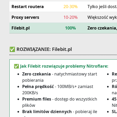
Restart routera
20-30%
Tylko jeśli dos
Proxy servers
10-20%
Większość wyk
Filebit.pl
100%
Zero czekania
✅ ROZWIĄZANIE: Filebit.pl
✅ Jak Filebit rozwiązuje problemy Nitroflare:
Zero czekania
- natychmiastowy start
Re
pobierania
pr
Pełna prędkość
- 100MB/s+ zamiast
Ró
200KB/s
na
Premium files
- dostęp do wszystkich
45
plików
Ni
Brak limitów dziennych
- pobieraj ile
SL