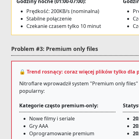
Godziny nocne (01:00-07:00):
Godzin
Prędkość: 200KB/s (nominalna)
Pr
Stabilne połączenie
Cz
Czekanie czasem tylko 10 minut
Cz
Problem #3: Premium only files
🔒 Trend rosnący: coraz więcej plików tylko dl
Nitroflare wprowadził system "Premium only files" k
popularny:
Kategorie często premium-only:
Statys
Nowe filmy i seriale
20
Gry AAA
20
Oprogramowanie premium
20