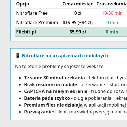
Opcja
Cena/miesiąc
Czas czekani
Nitroflare Free
0 zł
10-30 min
Nitroflare Premium
$19.99 (~84 zł)
0 min
Filebit.pl
35.99 zł
0 min
📱 Nitroflare na urządzeniach mobilnych
Na telefonie problemy są jeszcze większe:
Te same 30 minut czekania
- telefon musi być 
Brak resume na mobile
- przerwanie = start o
CAPTCHA na małym ekranie
- trudne do rozwi
Bateria pada szybko
- długie pobierania + ekr
Premium files nie działają
w aplikacji mobilnej
Rozwiązanie:
Filebit ma świetną wersję mobilną