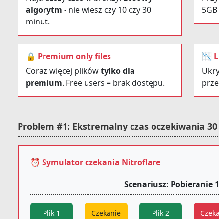
algorytm
- nie wiesz czy 10 czy 30
5GB 
minut.
🔒 Premium only files
📉 L
Coraz więcej plików
tylko dla
Ukry
premium
. Free users = brak dostępu.
prze
Problem #1: Ekstremalny czas oczekiwania 30
⏰ Symulator czekania Nitroflare
Scenariusz: Pobieranie 
Plik 1
Czekanie
Plik 2
Czeka