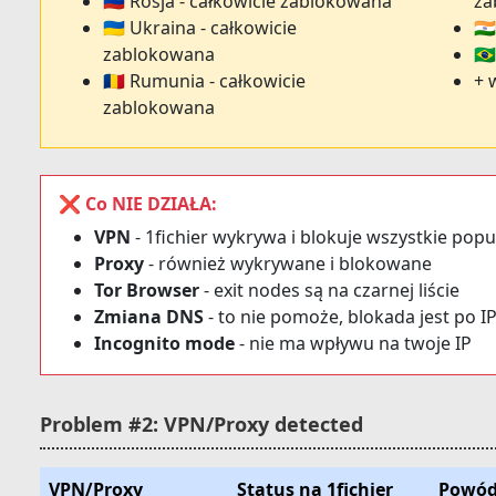
🇷🇺 Rosja - całkowicie zablokowana
za
🇺🇦 Ukraina - całkowicie
🇮
zablokowana
🇧
🇷🇴 Rumunia - całkowicie
+ 
zablokowana
❌ Co NIE DZIAŁA:
VPN
- 1fichier wykrywa i blokuje wszystkie pop
Proxy
- również wykrywane i blokowane
Tor Browser
- exit nodes są na czarnej liście
Zmiana DNS
- to nie pomoże, blokada jest po I
Incognito mode
- nie ma wpływu na twoje IP
Problem #2: VPN/Proxy detected
VPN/Proxy
Status na 1fichier
Powód