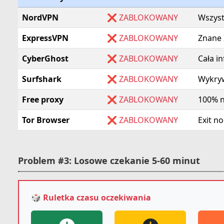
NordVPN
❌ ZABLOKOWANY
Wszyst
ExpressVPN
❌ ZABLOKOWANY
Znane 
CyberGhost
❌ ZABLOKOWANY
Cała i
Surfshark
❌ ZABLOKOWANY
Wykryw
Free proxy
❌ ZABLOKOWANY
100% na
Tor Browser
❌ ZABLOKOWANY
Exit n
Problem #3: Losowe czekanie 5-60 minut
🎲 Ruletka czasu oczekiwania