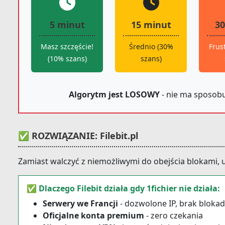
5 minut
15 minut
30
Masz szczęście!
Średnio (30%
Frus
(10% szans)
szans)
Algorytm jest LOSOWY
- nie ma sposobu
✅ ROZWIĄZANIE: Filebit.pl
Zamiast walczyć z niemożliwymi do obejścia blokami, 
✅ Dlaczego Filebit działa gdy 1fichier nie działa:
Serwery we Francji
- dozwolone IP, brak blokad
Oficjalne konta premium
- zero czekania