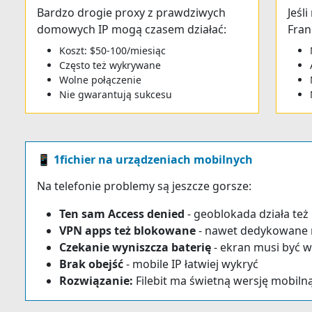
Bardzo drogie proxy z prawdziwych
Jeśl
domowych IP mogą czasem działać:
Fran
Koszt: $50-100/miesiąc
Często też wykrywane
Wolne połączenie
Nie gwarantują sukcesu
📱 1fichier na urządzeniach mobilnych
Na telefonie problemy są jeszcze gorsze:
Ten sam Access denied
- geoblokada działa też
VPN apps też blokowane
- nawet dedykowane 
Czekanie wyniszcza baterię
- ekran musi być 
Brak obejść
- mobile IP łatwiej wykryć
Rozwiązanie:
Filebit ma świetną wersję mobilną