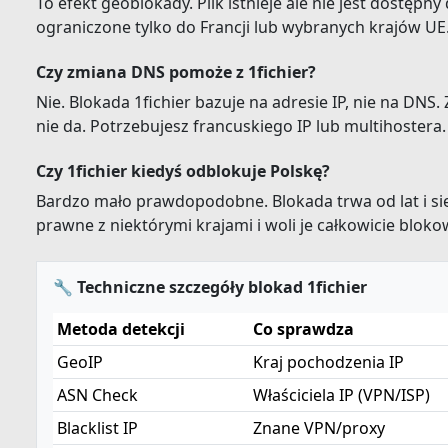
To efekt geoblokady. Plik istnieje ale nie jest dostępny
ograniczone tylko do Francji lub wybranych krajów UE
Czy zmiana DNS pomoże z 1fichier?
Nie. Blokada 1fichier bazuje na adresie IP, nie na DNS. 
nie da. Potrzebujesz francuskiego IP lub multihostera.
Czy 1fichier kiedyś odblokuje Polskę?
Bardzo mało prawdopodobne. Blokada trwa od lat i się
prawne z niektórymi krajami i woli je całkowicie blok
🔧 Techniczne szczegóły blokad 1fichier
Metoda detekcji
Co sprawdza
GeoIP
Kraj pochodzenia IP
ASN Check
Właściciela IP (VPN/ISP)
Blacklist IP
Znane VPN/proxy