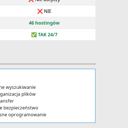
❌ NIE
46 hostingów
✅ TAK 24/7
tne wyszukiwanie
rganizacja plików
ransfer
ze bezpieczeństwo
asne oprogramowanie