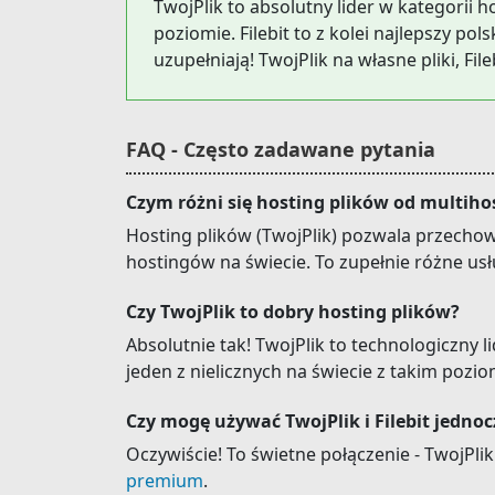
TwojPlik to absolutny lider w kategorii 
poziomie. Filebit to z kolei najlepszy p
uzupełniają! TwojPlik na własne pliki, Fil
FAQ - Często zadawane pytania
Czym różni się hosting plików od multiho
Hosting plików (TwojPlik) pozwala przechowy
hostingów na świecie. To zupełnie różne usł
Czy TwojPlik to dobry hosting plików?
Absolutnie tak! TwojPlik to technologiczny 
jeden z nielicznych na świecie z takim po
Czy mogę używać TwojPlik i Filebit jednoc
Oczywiście! To świetne połączenie - TwojPl
premium
.