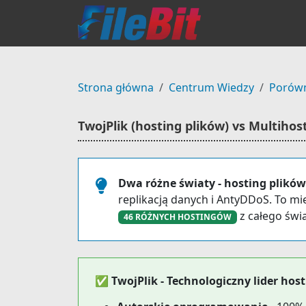
Strona główna
Centrum Wiedzy
Porów
TwojPlik (hosting plików) vs Multiho
Dwa różne światy - hosting plików
replikacją danych i AntyDDoS. To mie
z całego świa
46 RÓŻNYCH HOSTINGÓW
✅ TwojPlik - Technologiczny lider hos