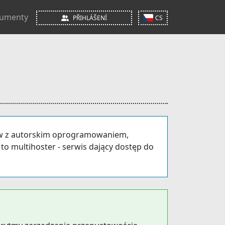
umenty
PŘIHLÁŠENÍ
CS
ków z autorskim oprogramowaniem,
 to multihoster - serwis dający dostęp do