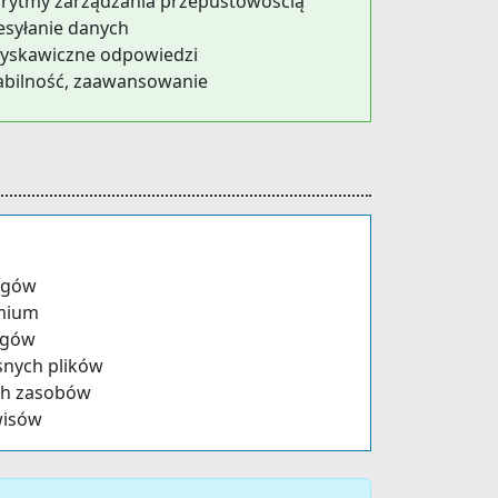
orytmy zarządzania przepustowością
esyłanie danych
łyskawiczne odpowiedzi
tabilność, zaawansowanie
ngów
emium
ngów
nych plików
ch zasobów
wisów