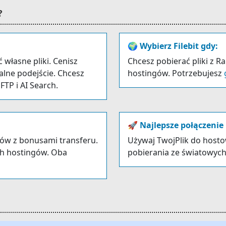
?
🌍 Wybierz Filebit gdy:
własne pliki. Cenisz
Chcesz pobierać pliki z R
nalne podejście. Chcesz
hostingów. Potrzebujesz
TP i AI Search.
🚀 Najlepsze połączenie
ików z bonusami transferu.
Używaj TwojPlik do hostow
ych hostingów. Oba
pobierania ze światowych