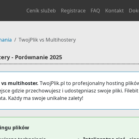
Ceník služeb
Registrace
FAQ
Kontakt
Dok
nania
TwojPlik vs Multihostery
stery - Porównanie 2025
 vs multihoster.
TwojPlik.pl to profesjonalny hosting pli
jsce gdzie przechowujesz i udostępniasz swoje pliki. Filebit
ta. Każdy ma swoje unikalne zalety!
tingu plików