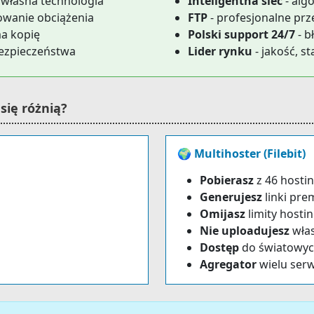
 własna technologia
Inteligentna sieć
- alg
owanie obciążenia
FTP
- profesjonalne prz
a kopię
Polski support 24/7
- b
bezpieczeństwa
Lider rynku
- jakość, s
się różnią?
🌍 Multihoster (Filebit)
Pobierasz
z 46 hosti
Generujesz
linki pr
Omijasz
limity hosti
Nie uploadujesz
włas
Dostęp
do światowy
Agregator
wielu ser