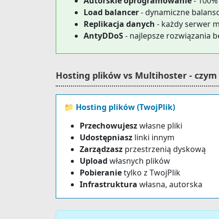
Autorskie oprogramowanie
- 100%
Load balancer
- dynamiczne balans
Replikacja danych
- każdy serwer m
AntyDDoS
- najlepsze rozwiązania 
Hosting plików vs Multihoster - czym 
📁 Hosting plików (TwojPlik)
Przechowujesz
własne pliki
Udostępniasz
linki innym
Zarządzasz
przestrzenią dyskową
Upload
własnych plików
Pobieranie
tylko z TwojPlik
Infrastruktura
własna, autorska