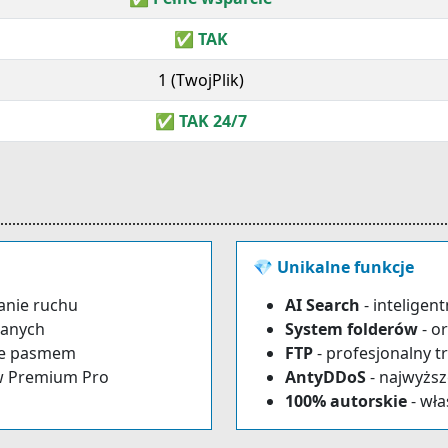
✅ TAK
1 (TwojPlik)
✅ TAK 24/7
💎 Unikalne funkcje
anie ruchu
AI Search
- inteligen
danych
System folderów
- o
ie pasmem
FTP
- profesjonalny t
 w Premium Pro
AntyDDoS
- najwyżs
100% autorskie
- wł