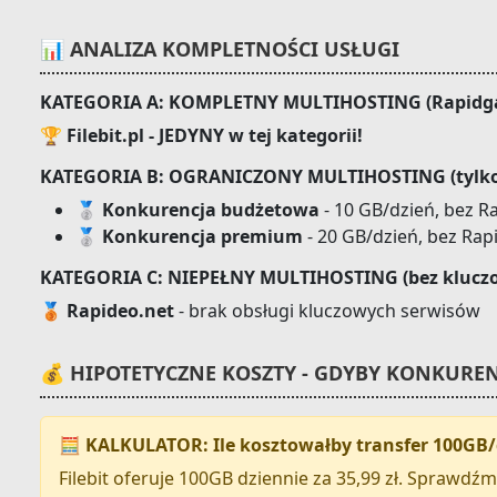
📊 ANALIZA KOMPLETNOŚCI USŁUGI
KATEGORIA A: KOMPLETNY MULTIHOSTING (Rapidgat
🏆 Filebit.pl - JEDYNY w tej kategorii!
KATEGORIA B: OGRANICZONY MULTIHOSTING (tylko 
🥈 Konkurencja budżetowa
- 10 GB/dzień, bez R
🥈 Konkurencja premium
- 20 GB/dzień, bez Rap
KATEGORIA C: NIEPEŁNY MULTIHOSTING (bez klucz
🥉 Rapideo.net
- brak obsługi kluczowych serwisów
💰 HIPOTETYCZNE KOSZTY - GDYBY KONKURE
🧮 KALKULATOR: Ile kosztowałby transfer 100GB/
Filebit oferuje 100GB dziennie za 35,99 zł. Sprawdźm