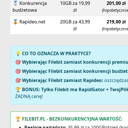
🥈 Konkurencja
10GB za 19,99
201,00 zł
budżetowa
zł
(hipotetyczni
🥉 Rapideo.net
20GB za 43,99
219,00 zł
zł
(hipotetyczni
💡 CO TO OZNACZA W PRAKTYCE?
🎯 Wybierając Filebit zamiast konkurencji premi
🎯 Wybierając Filebit zamiast konkurencji budże
🎯 Wybierając Filebit zamiast Rapideo:
oszczędzasz
🏆 BONUS: Tylko Filebit ma RapidGator + TwojPli
ŻADNĄ cenę!
🏆 FILEBIT.PL - BEZKONKURENCYJNA WARTOŚĆ:
Realnie najtańszy:
35,99 zł za 100GB/dzień (kon