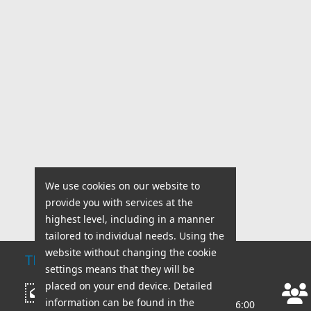
We use cookies on our website to
provide you with services at the
highest level, including in a manner
tailored to individual needs. Using the
website without changing the cookie
TECHNICAL SUPPORT
settings means that they will be
placed on your end device. Detailed
Working hours:
Write a message
information can be found in the
Mon - Fri: 8:00 AM - 6:00