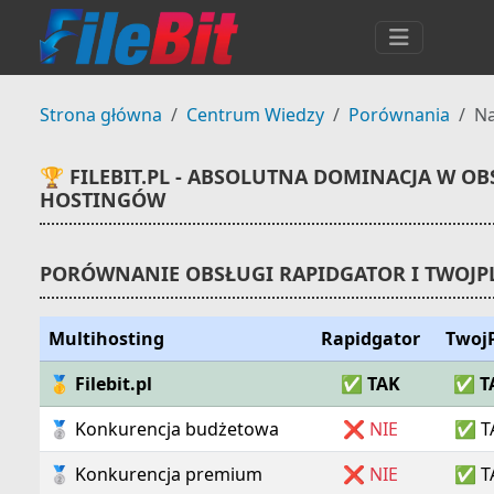
Strona główna
Centrum Wiedzy
Porównania
Na
🏆 FILEBIT.PL - ABSOLUTNA DOMINACJA W 
HOSTINGÓW
PORÓWNANIE OBSŁUGI RAPIDGATOR I TWOJP
Multihosting
Rapidgator
TwojP
🥇 Filebit.pl
✅ TAK
✅ T
🥈 Konkurencja budżetowa
❌ NIE
✅ T
🥈 Konkurencja premium
❌ NIE
✅ T