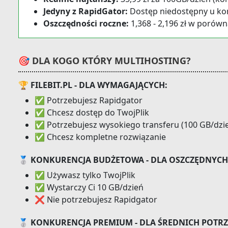
Jedyny z RapidGator:
Dostęp niedostępny u ko
Oszczędności roczne:
1,368 - 2,196 zł w porów
🎯 DLA KOGO KTÓRY MULTIHOSTING?
🏆 FILEBIT.PL - DLA WYMAGAJĄCYCH:
✅ Potrzebujesz Rapidgator
✅ Chcesz dostęp do TwojPlik
✅ Potrzebujesz wysokiego transferu (100 GB/dzi
✅ Chcesz kompletne rozwiązanie
🥈 KONKURENCJA BUDŻETOWA - DLA OSZCZĘDNYCH
✅ Używasz tylko TwojPlik
✅ Wystarczy Ci 10 GB/dzień
❌ Nie potrzebujesz Rapidgator
🥈 KONKURENCJA PREMIUM - DLA ŚREDNICH POTRZ