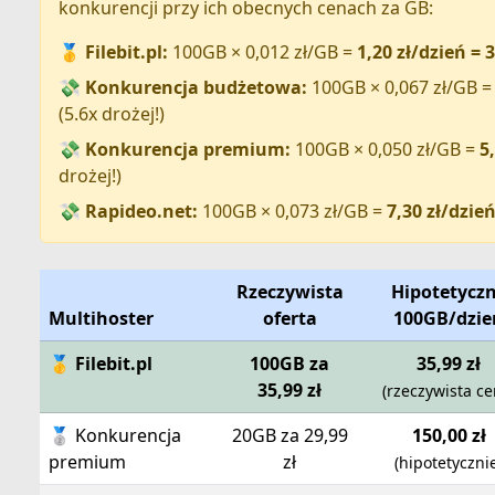
konkurencji przy ich obecnych cenach za GB:
🥇
Filebit.pl:
100GB × 0,012 zł/GB =
1,20 zł/dzień = 
💸
Konkurencja budżetowa:
100GB × 0,067 zł/GB 
(5.6x drożej!)
💸
Konkurencja premium:
100GB × 0,050 zł/GB =
5
drożej!)
💸
Rapideo.net:
100GB × 0,073 zł/GB =
7,30 zł/dzie
Rzeczywista
Hipotetycz
Multihoster
oferta
100GB/dzie
🥇 Filebit.pl
100GB za
35,99 zł
35,99 zł
(rzeczywista ce
🥈 Konkurencja
20GB za 29,99
150,00 zł
premium
zł
(hipotetyczni