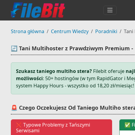
Strona główna
Centrum Wiedzy
Poradniki
Tani
🔄 Tani Multihoster z Prawdziwym Premium - Fi
Szukasz taniego multiho stera?
Filebit oferuje
naj
możliwości
: 50+ hostingów (w tym RapidGator i Meg
system Happy Hours - wszystko od 18,20 zł/miesiąc!
🚨 Czego Oczekujesz Od Taniego Multiho ster
❌ Typowe Problemy z Tańszymi
✅ Fi
Serwisami