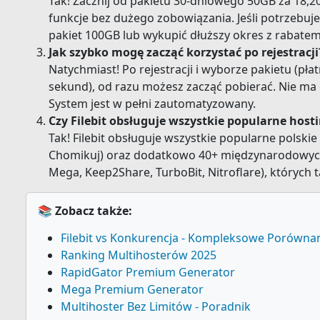
Tak! Zacznij od pakietu 30-dniowego 50GB za 18,20
funkcje bez dużego zobowiązania. Jeśli potrzebuj
pakiet 100GB lub wykupić dłuższy okres z rabatem
Jak szybko mogę zacząć korzystać po rejestracji
Natychmiast! Po rejestracji i wyborze pakietu (pła
sekund), od razu możesz zacząć pobierać. Nie ma 
System jest w pełni zautomatyzowany.
Czy Filebit obsługuje wszystkie popularne hosti
Tak! Filebit obsługuje wszystkie popularne polskie 
Chomikuj) oraz dodatkowo 40+ międzynarodowyc
Mega, Keep2Share, TurboBit, Nitroflare), których 
📚 Zobacz także:
Filebit vs Konkurencja - Kompleksowe Porówna
Ranking Multihosterów 2025
RapidGator Premium Generator
Mega Premium Generator
Multihoster Bez Limitów - Poradnik