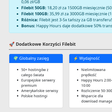
0,06 zł/GB
Filebit 50GB:
18,20 zł za 1500GB miesięcznie (50
Filebit 100GB:
35,99 zł za 3000GB miesięcznie (1
Różnica:
Filebit jest 3-5x tańszy za GB transferu!
Bonus:
Happy Hours daje dodatkowe 50% transf
🚀 Dodatkowe Korzyści Filebit
🌍 Globalny zasięg
⚡ Wydajność
50+ hostingów z
Nielimitowana
całego świata
prędkość
Europejskie serwery
Happy Hours 2:00
premium
10:00
Amerykańskie serwisy
Rozliczenie 50-30
Polskie hostingi
Wsparcie dla
download manag