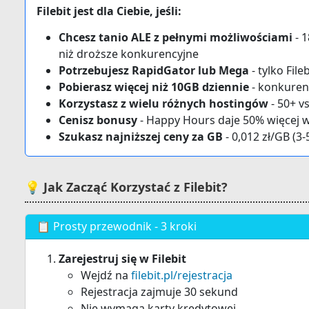
Filebit jest dla Ciebie, jeśli:
Chcesz tanio ALE z pełnymi możliwościami
- 1
niż droższe konkurencyjne
Potrzebujesz RapidGator lub Mega
- tylko File
Pobierasz więcej niż 10GB dziennie
- konkurenc
Korzystasz z wielu różnych hostingów
- 50+ v
Cenisz bonusy
- Happy Hours daje 50% więcej 
Szukasz najniższej ceny za GB
- 0,012 zł/GB (3-
💡 Jak Zacząć Korzystać z Filebit?
📋 Prosty przewodnik - 3 kroki
Zarejestruj się w Filebit
Wejdź na
filebit.pl/rejestracja
Rejestracja zajmuje 30 sekund
Nie wymaga karty kredytowej