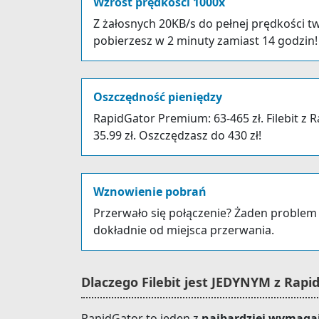
Wzrost prędkości 1000x
Z żałosnych 20KB/s do pełnej prędkości tw
pobierzesz w 2 minuty zamiast 14 godzin!
Oszczędność pieniędzy
RapidGator Premium: 63-465 zł. Filebit z 
35.99 zł. Oszczędzasz do 430 zł!
Wznowienie pobrań
Przerwało się połączenie? Żaden problem
dokładnie od miejsca przerwania.
Dlaczego Filebit jest JEDYNYM z Rapi
RapidGator to jeden z
najbardziej wymaga