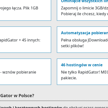
Ominięcie wszystkich l
ojego łącza. Plik 1GB
Zapomnij o limicie 3GB/dz
Pobieraj ile chcesz, kiedy
Automatyzacja pobiera
RapidGator + 45 innych:
Pełna obsługa JDownloade
setki plików!
46 hostingów w cenie
 - wznów pobieranie
Nie tylko RapidGator! MEG
pakiecie.
dGator w Polsce?
jących i kosztownych hostingów
do obsługi przez generato