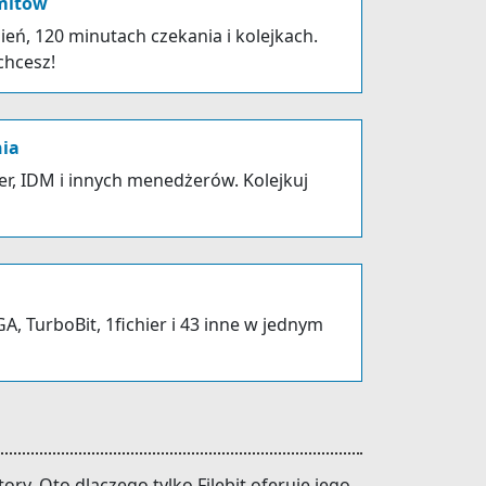
imitów
ień, 120 minutach czekania i kolejkach.
 chcesz!
nia
r, IDM i innych menedżerów. Kolejkuj
A, TurboBit, 1fichier i 43 inne w jednym
ry. Oto dlaczego tylko Filebit oferuje jego