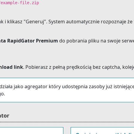
/example-file.zip
nk i klikasz "Generuj". System automatycznie rozpoznaje że 
onta RapidGator Premium
do pobrania pliku na swoje serwe
nload link
. Pobierasz z pełną prędkością bez captcha, koleje
- działa jako agregator który udostępnia zasoby już istnieją
go.
ator