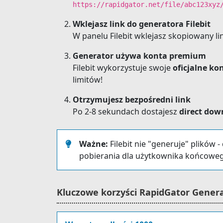
https://rapidgator.net/file/abc123xyz
Wklejasz link do generatora Filebit
W panelu Filebit wklejasz skopiowany li
Generator używa konta premium
Filebit wykorzystuje swoje
oficjalne k
limitów!
Otrzymujesz bezpośredni link
Po 2-8 sekundach dostajesz
direct dow
Ważne:
Filebit nie "generuje" plików 
pobierania dla użytkownika końcowe
Kluczowe korzyści RapidGator Gener