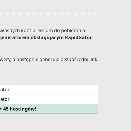
a własnych kont premium do pobierania
m generatorem obsługującym RapidGator.
wery, a następnie generuje bezpośredni link
Gator
Gator
+ 45 hostingów!