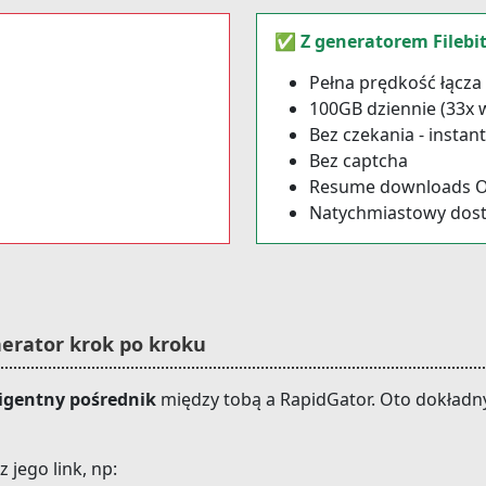
✅ Z generatorem Filebi
Pełna prędkość łącza
100GB dziennie (33x w
Bez czekania - instant
Bez captcha
Resume downloads 
Natychmiastowy dos
erator krok po kroku
ligentny pośrednik
między tobą a RapidGator. Oto dokładn
 jego link, np: