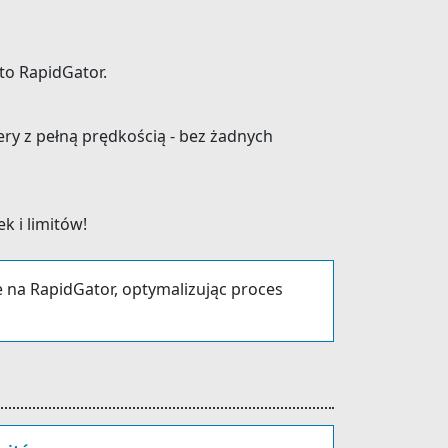
to RapidGator.
ry z pełną prędkością - bez żadnych
k i limitów!
ce na RapidGator, optymalizując proces