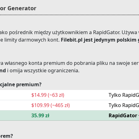
tor Generator
 jako pośrednik między użytkownikiem a RapidGator. Używ
kie limity darmowych kont.
Filebit.pl jest jedynym polski
wa własnego konta premium do pobrania pliku na swoje ser
und
i omija wszystkie ograniczenia.
ficjalne premium?
$14.99 (~63 zł)
Tylko Rapid
$109.99 (~465 zł)
Tylko Rapid
35.99 zł
RapidGator 
orem?