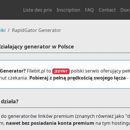
Liste des prix
Inscription
FAQ
Contact
Doc
iki
RapidGator Generator
ziałający generator w Polsce
 Generator?
Filebit.pl to
polski serwis oferujący pe
JEDYNY
inut czekania.
Pobieraj z pełną prędkością swojego łącza
-
 działa?
 do generatorów linków premium (znanych również jako "de
um,
nawet bez posiadania konta premium
na tym hosting