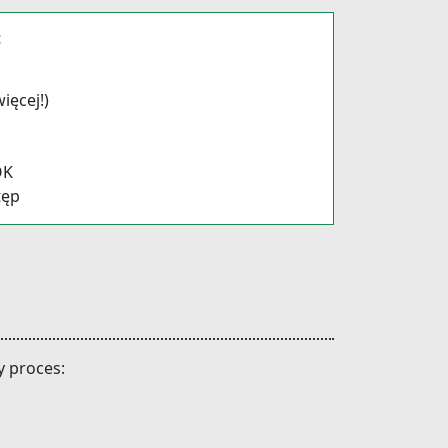
t
ięcej!)
OK
tęp
y proces: