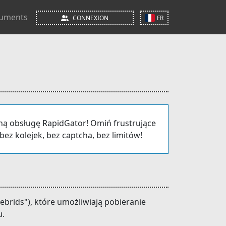
uments
CONNEXION
FR
łną obsługę RapidGator! Omiń frustrujące
 bez kolejek, bez captcha, bez limitów!
brids"), które umożliwiają pobieranie
u.