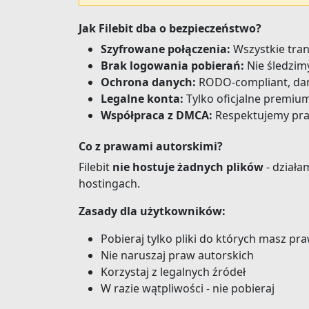
Jak Filebit dba o bezpieczeństwo?
Szyfrowane połączenia:
Wszystkie tran
Brak logowania pobierań:
Nie śledzim
Ochrona danych:
RODO-compliant, dan
Legalne konta:
Tylko oficjalne premium
Współpraca z DMCA:
Respektujemy pra
Co z prawami autorskimi?
Filebit
nie hostuje żadnych plików
- działa
hostingach.
Zasady dla użytkowników:
Pobieraj tylko pliki do których masz pr
Nie naruszaj praw autorskich
Korzystaj z legalnych źródeł
W razie wątpliwości - nie pobieraj