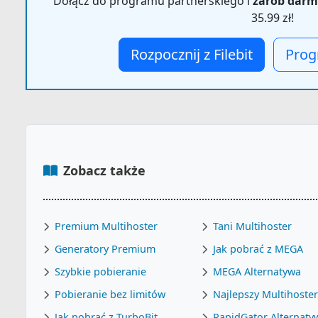
Dołącz do programu partnerskiego i
zarób dar
35.99 zł!
Rozpocznij z Filebit
Prog
Zobacz także
Premium Multihoster
Tani Multihoster
Generatory Premium
Jak pobrać z MEGA
Szybkie pobieranie
MEGA Alternatywa
Pobieranie bez limitów
Najlepszy Multihoste
Jak pobrać z TurboBit
RapidGator Alternaty