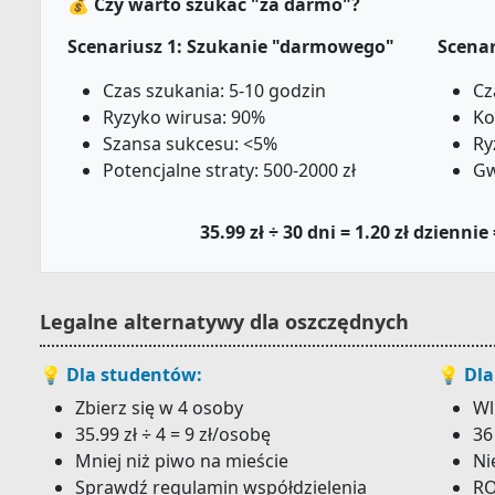
💰 Czy warto szukać "za darmo"?
Scenariusz 1: Szukanie "darmowego"
Scenar
Czas szukania: 5-10 godzin
Cz
Ryzyko wirusa: 90%
Ko
Szansa sukcesu: <5%
Ry
Potencjalne straty: 500-2000 zł
Gw
35.99 zł ÷ 30 dni = 1.20 zł dziennie
Legalne alternatywy dla oszczędnych
💡 Dla studentów:
💡 Dla
Zbierz się w 4 osoby
Wl
35.99 zł ÷ 4 = 9 zł/osobę
36
Mniej niż piwo na mieście
Ni
Sprawdź regulamin współdzielenia
RO