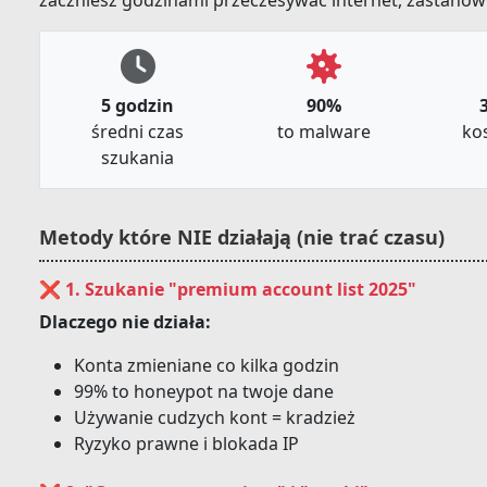
zaczniesz godzinami przeczesywać internet, zastanów 
5 godzin
90%
3
średni czas
to malware
kos
szukania
Metody które NIE działają (nie trać czasu)
❌ 1. Szukanie "premium account list 2025"
Dlaczego nie działa:
Konta zmieniane co kilka godzin
99% to honeypot na twoje dane
Używanie cudzych kont = kradzież
Ryzyko prawne i blokada IP