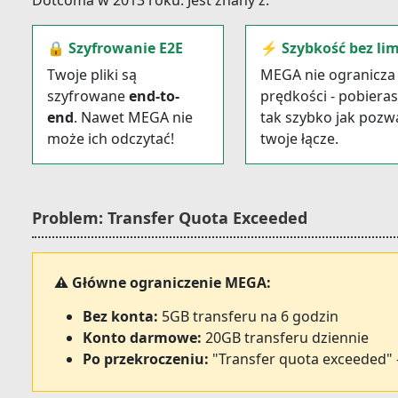
Dotcoma w 2013 roku. Jest znany z:
🔒 Szyfrowanie E2E
⚡ Szybkość bez lim
Twoje pliki są
MEGA nie ogranicza
szyfrowane
end-to-
prędkości - pobiera
end
. Nawet MEGA nie
tak szybko jak pozw
może ich odczytać!
twoje łącze.
Problem: Transfer Quota Exceeded
⚠️ Główne ograniczenie MEGA:
Bez konta:
5GB transferu na 6 godzin
Konto darmowe:
20GB transferu dziennie
Po przekroczeniu:
"Transfer quota exceeded" -