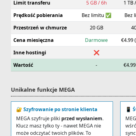
Limit transferu
5 GB / 6h
1 TB 
Prędkość pobierania
Bez limitu ✅
Bez 
Przestrzeń w chmurze
20 GB
4
Cena miesięczna
Darmowe
€4.99 (
Inne hostingi
❌
Wartość
-
€4.9
Unikalne funkcje MEGA
🔐 Szyfrowanie po stronie klienta
📱 Ś
MEGA szyfruje pliki
przed wysłaniem
.
MEGA
Klucz masz tylko ty - nawet MEGA nie
wśró
może odczytać twoich plików. To
sync