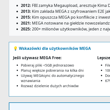
2012:
FBI zamyka Megaupload, aresztuje Kima
2013:
Kim zakłada MEGA z szyfrowaniem E2E ja
2015:
Kim opuszcza MEGA po konflikcie z inwes
2021:
MEGA notowane na giełdzie nowozelandzk
2025:
200+ milionów użytkowników, jeden z naj
💡 Wskazówki dla użytkowników MEGA
Jeśli używasz MEGA Free:
Lepsze
Pobieraj pliki <5GB jednorazowo
Fi
Planuj większe pobierania na kilka dni
10
Używaj MEGAsync do automatycznego
Do
wznawiania
67
Rozważ dzielenie dużych archiwów