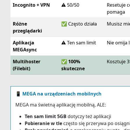
Incognito + VPN
⚠️ 50/50
Resetuje c
pomaga
Różne
✅ Często działa
Musisz mie
przeglądarki
Aplikacja
⚠️ Ten sam limit
Nie omija 
MEGAsync
Multihoster
✅
100%
Kosztuje 3
(Filebit)
skuteczne
📱 MEGA na urządzeniach mobilnych
MEGA ma świetną aplikację mobilną, ALE:
Ten sam limit 5GB
dotyczy też aplikacji
Pobieranie w tle
często się przerywa po osiągni