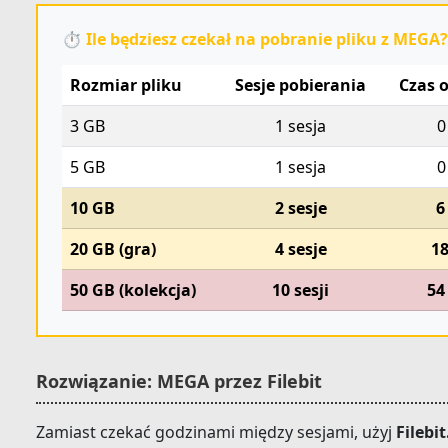
⏱️ Ile będziesz czekał na pobranie pliku z MEGA?
Rozmiar pliku
Sesje pobierania
Czas 
3 GB
1 sesja
0
5 GB
1 sesja
0
10 GB
2 sesje
6
20 GB (gra)
4 sesje
18
50 GB (kolekcja)
10 sesji
54
Rozwiązanie: MEGA przez Filebit
Zamiast czekać godzinami między sesjami, użyj
Filebit