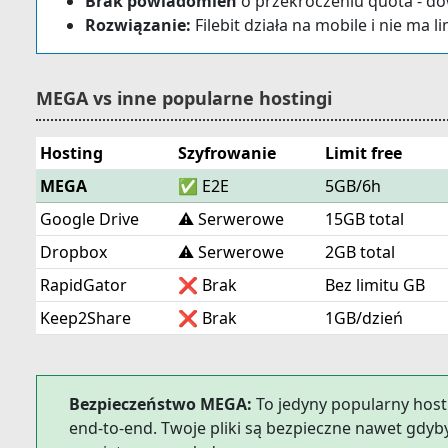
Brak powiadomień
o przekroczeniu quota - do
Rozwiązanie:
Filebit działa na mobile i nie ma l
MEGA vs inne popularne hostingi
Hosting
Szyfrowanie
Limit free
MEGA
✅ E2E
5GB/6h
Google Drive
⚠️ Serwerowe
15GB total
Dropbox
⚠️ Serwerowe
2GB total
RapidGator
❌ Brak
Bez limitu GB
Keep2Share
❌ Brak
1GB/dzień
Bezpieczeństwo MEGA:
To jedyny popularny hos
end-to-end. Twoje pliki są bezpieczne nawet gdy