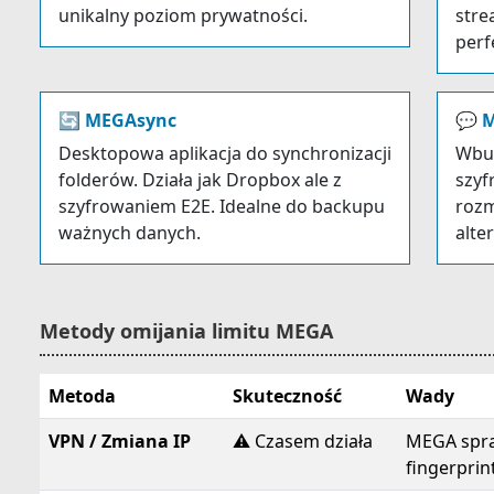
unikalny poziom prywatności.
stre
perf
🔄 MEGAsync
💬 
Desktopowa aplikacja do synchronizacji
Wbu
folderów. Działa jak Dropbox ale z
szyf
szyfrowaniem E2E. Idealne do backupu
rozm
ważnych danych.
alte
Metody omijania limitu MEGA
Metoda
Skuteczność
Wady
VPN / Zmiana IP
⚠️ Czasem działa
MEGA spra
fingerprin