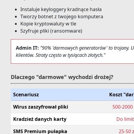
Instaluje keyloggery kradnące hasła
Tworzy botnet z twojego komputera
Kopie kryptowaluty w tle
Szyfruje pliki (ransomware)
Admin IT:
"90% 'darmowych generatorów' to trojany. 
klientów. Straty często w tysiącach złotych."
Dlaczego "darmowe" wychodzi drożej?
Scenariusz
Koszt "d
Wirus zaszyfrował pliki
500-2000 
Kradzież danych karty
Do limi
SMS Premium pułapka
25-50 