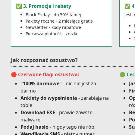
✅ 3. Promocje i rabaty
✅ 4.
Black Friday - do 50% taniej
Jeśli
Pakiety roczne - 2 miesiące gratis
Newsletter - kody rabatowe
Pierwsza płatność - zniżki
Jak rozpoznać oszustwo?
🔴 Czerwone flagi oszustwa:
🟢 Cec
"100% darmowe"
- nic nie jest za
Ja
darmo
Fi
Ankiety do wypełnienia
- zarabiają na
Op
tobie
ró
Download EXE
- prawie zawsze
Be
malware
Po
Podaj hasło
- nigdy tego nie rób!
Su
Weryfikacja SMS
- płatny numer