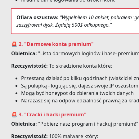
Ofiara oszustwa:
"Wypełniłem 10 ankiet, pobrałem 'ge
zaszyfrował dysk. Żądają 500$ odkupnego."
🚨 2. "Darmowe konta premium"
Obietnica:
"Lista darmowych loginów i haseł premium
Rzeczywistość:
To skradzione konta które:
Przestaną działać po kilku godzinach (właściciel z
Są pułapką - logując się, dajesz swoje IP oszustom
Mogą być honeypot do zbierania twoich danych
Narażasz się na odpowiedzialność prawną za krad
🚨 3. "Cracki i hacki premium"
Obietnica:
"Pobierz nasz program i hackuj premium!"
Rzeczywistość:
100% malware który: