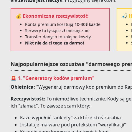
ale
zawsze jest haczyk
. Przyjrzyjmy się faktom:
💰 Ekonomiczna rzeczywistość
🎣 H
Konta premium kosztują 10-30$ każde
Serwery to tysiące zł miesięcznie
Transfer danych to kolejne koszty
Nikt nie da ci tego za darmo!
Najpopularniejsze oszustwa "darmowego pr
🚨 1. "Generatory kodów premium"
Obietnica:
"Wygeneruj darmowy kod premium do Ra
Rzeczywistość:
To niemożliwe technicznie. Kody są g
ich "złamać". To zawsze scam który:
Każe wypełnić "ankiety" za które ktoś zarabia
Instaluje malware pod pretekstem "weryfikacji"
Kradnie dane logowania do twoich kont