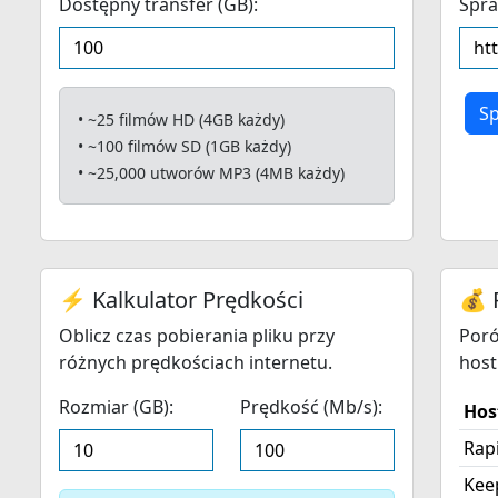
Dostępny transfer (GB):
Spra
S
• ~25 filmów HD (4GB każdy)
• ~100 filmów SD (1GB każdy)
• ~25,000 utworów MP3 (4MB każdy)
⚡ Kalkulator Prędkości
💰 
Oblicz czas pobierania pliku przy
Poró
różnych prędkościach internetu.
host
Rozmiar (GB):
Prędkość (Mb/s):
Hos
Rap
Kee