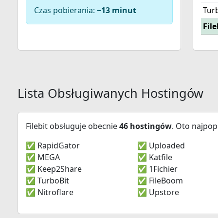
Czas pobierania:
~13 minut
Tur
Fil
Lista Obsługiwanych Hostingów
Filebit obsługuje obecnie
46 hostingów
. Oto najpop
✅ RapidGator
✅ Uploaded
✅ MEGA
✅ Katfile
✅ Keep2Share
✅ 1Fichier
✅ TurboBit
✅ FileBoom
✅ Nitroflare
✅ Upstore