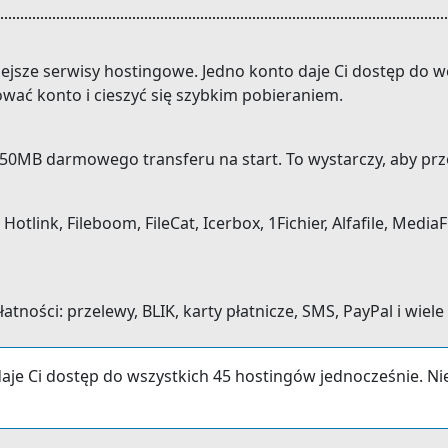
niejsze serwisy hostingowe. Jedno konto daje Ci dostęp do
ować konto i cieszyć się szybkim pobieraniem.
0MB darmowego transferu na start. To wystarczy, aby prze
link, Fileboom, FileCat, Icerbox, 1Fichier, Alfafile, MediaFi
ności: przelewy, BLIK, karty płatnicze, SMS, PayPal i wiele
aje Ci dostęp do wszystkich 45 hostingów jednocześnie. N