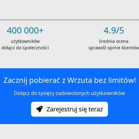
400 000+
4.9/5
użytkowników
średnia ocena
dołącz do społeczności
sprawdź opinie klientów
Zacznij pobierać z Wrzuta bez limitów!
Dołącz do tysięcy zadowolonych użytkowników
Zarejestruj się teraz