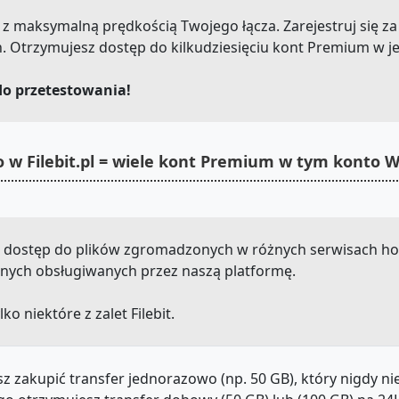
net z maksymalną prędkością Twojego łącza. Zarejestruj się z
. Otrzymujesz dostęp do kilkudziesięciu kont Premium w j
do przetestowania!
 w Filebit.pl = wiele kont Premium w tym konto
sz dostęp do plików zgromadzonych w różnych serwisach host
u innych obsługiwanych przez naszą platformę.
lko niektóre z zalet Filebit.
z zakupić transfer jednorazowo (np. 50 GB), który nigdy n