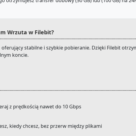
o otrzymujesz transfer dobowy (50 GB) lub (100 GB) na 24H.
m Wrzuta w Filebit?
, oferujący stabilne i szybkie pobieranie. Dzięki Filebit o
dnym koncie.
eraj z prędkością nawet do 10 Gbps
cesz, kiedy chcesz, bez przerw między plikami