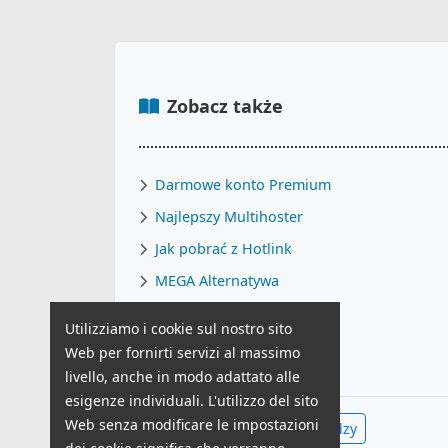
Zobacz także
Darmowe konto Premium
Najlepszy Multihoster
Jak pobrać z Hotlink
MEGA Alternatywa
Jak pobrać z RapidGator
Utilizziamo i cookie sul nostro sito
KatFile Alternatywa
Web per fornirti servizi al massimo
livello, anche in modo adattato alle
esigenze individuali. L'utilizzo del sito
Web senza modificare le impostazioni
Zobacz całe Centrum Wiedzy