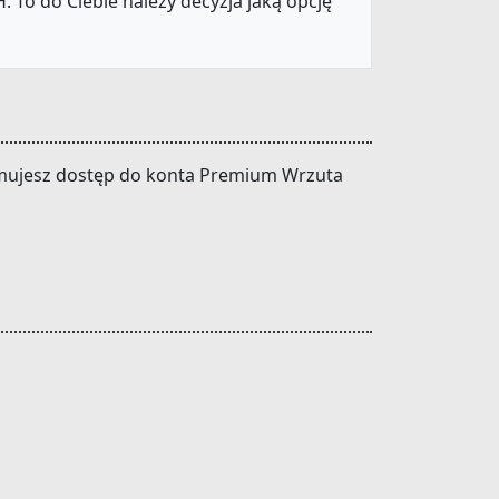
 To do Ciebie należy decyzja jaką opcję
trzymujesz dostęp do konta Premium Wrzuta