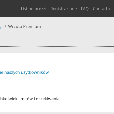
Listino prezzi
Registrazione
FAQ
Contatto
gi
Wrzuta Premium
ie naszych użytkowników
chkolwiek limitów i oczekiwania.