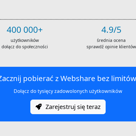
400 000+
4.9/5
użytkowników
średnia ocena
dołącz do społeczności
sprawdź opinie klientów
Zacznij pobierać z Webshare bez limitów
Dołącz do tysięcy zadowolonych użytkowników
Zarejestruj się teraz