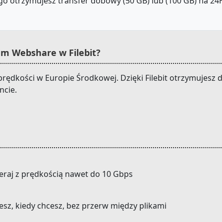
o otrzymujesz transfer dobowy (50 GB) lub (100 GB) na 24H.
m Webshare w Filebit?
prędkości w Europie Środkowej. Dzięki Filebit otrzymujes
ncie.
eraj z prędkością nawet do 10 Gbps
cesz, kiedy chcesz, bez przerw między plikami