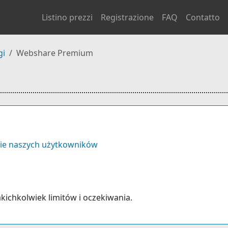
Listino prezzi
Registrazione
FAQ
Contatto
gi
Webshare Premium
ie naszych użytkowników
akichkolwiek limitów i oczekiwania.