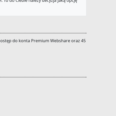
 To do Ciebie należy decyzja jaką opcję
z dostęp do konta Premium Webshare oraz 45