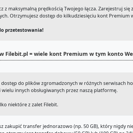
e.cz z maksymalną prędkością Twojego łącza. Zarejestruj się 
ch. Otrzymujesz dostęp do kilkudziesięciu kont Premium 
do przetestowania!
w Filebit.pl = wiele kont Premium w tym konto 
sz dostęp do plików zgromadzonych w różnych serwisach hos
re i wielu innych obsługiwanych przez naszą platformę.
lko niektóre z zalet Filebit.
z zakupić transfer jednorazowo (np. 50 GB), który nigdy n