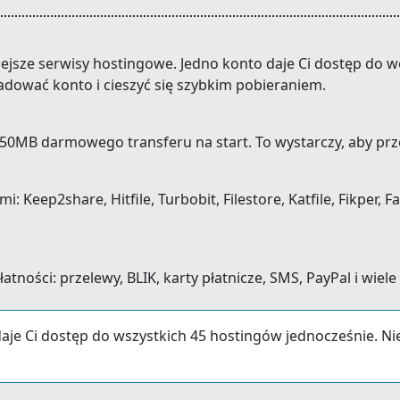
niejsze serwisy hostingowe. Jedno konto daje Ci dostęp do
adować konto i cieszyć się szybkim pobieraniem.
0MB darmowego transferu na start. To wystarczy, aby prze
eep2share, Hitfile, Turbobit, Filestore, Katfile, Fikper, Fa
ności: przelewy, BLIK, karty płatnicze, SMS, PayPal i wiele
aje Ci dostęp do wszystkich 45 hostingów jednocześnie. N