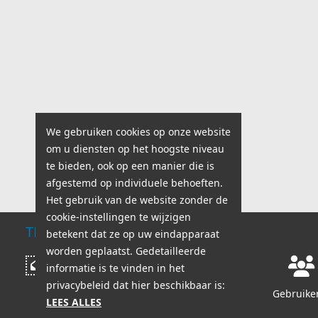
We gebruiken cookies op onze website
om u diensten op het hoogste niveau
te bieden, ook op een manier die is
afgestemd op individuele behoeften.
Het gebruik van de website zonder de
cookie-instellingen te wijzigen
TECHNISCHE ONDERSTEUNING
betekent dat ze op uw eindapparaat
worden geplaatst. Gedetailleerde
Werkuren:
Bericht schrijven
informatie is te vinden in het
ma - vr: 8:00 - 18:00
privacybeleid dat hier beschikbaar is:
za - zo: 8:00 - 14:00
Gebruiker
LEES ALLES