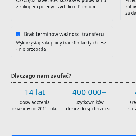
Oszczędź nawet 90% kosztów w porównaniu
Przet
z zakupem pojedynczych kont Premium
zobo
za d
Brak terminów ważności transferu
Wykorzystaj zakupiony transfer kiedy chcesz
- nie przepada
Dlaczego nam zaufać?
14 lat
400 000+
doświadczenia
użytkowników
śr
działamy od 2011 roku
dołącz do społeczności
spr