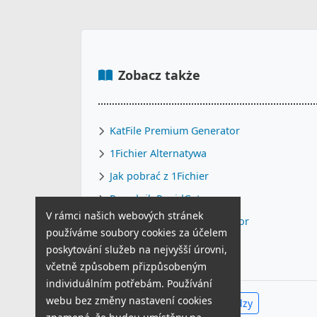
Zobacz także
KatFile Premium Generator
1Fichier Alternatywa
Jak pobrać z 1Fichier
Poradnik RapidGator
V rámci našich webových stránek
FileJoker Premium Generator
používáme soubory cookies za účelem
Szybkie pobieranie
poskytování služeb na nejvyšší úrovni,
včetně způsobem přizpůsobeným
individuálním potřebám. Používání
webu bez změny nastavení cookies
Zobacz całe Centrum Wiedzy