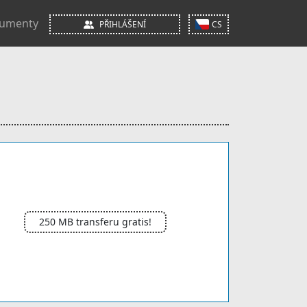
umenty
PŘIHLÁŠENÍ
CS
250 MB transferu gratis!