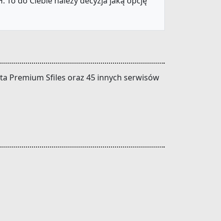
 To do Ciebie należy decyzja jaką opcję
onta Premium Sfiles oraz 45 innych serwisów