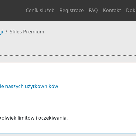
Ceník služeb
Registrace
FAQ
Kontakt
Dok
gi
Sfiles Premium
ie naszych użytkowników
hkolwiek limitów i oczekiwania.