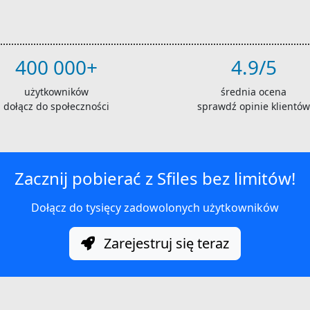
400 000+
4.9/5
użytkowników
średnia ocena
dołącz do społeczności
sprawdź opinie klientów
Zacznij pobierać z Sfiles bez limitów!
Dołącz do tysięcy zadowolonych użytkowników
Zarejestruj się teraz