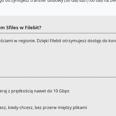
o otrzymujesz transfer dobowy (50 GB) lub (100 GB) na 24H.
 Sfiles w Filebit?
ościami w regionie. Dzięki Filebit otrzymujesz dostęp do k
eraj z prędkością nawet do 10 Gbps
cesz, kiedy chcesz, bez przerw między plikami