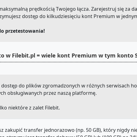
u z maksymalną prędkością Twojego łącza. Zarejestruj się za 
rzymujesz dostęp do kilkudziesięciu kont Premium w jednym
do przetestowania!
o w Filebit.pl = wiele kont Premium w tym konto 
z dostęp do plików zgromadzonych w różnych serwisach hosti
nnych obsługiwanych przez naszą platformę.
lko niektóre z zalet Filebit.
z zakupić transfer jednorazowo (np. 50 GB), który nigdy n