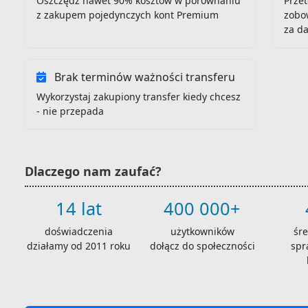
Oszczędź nawet 90% kosztów w porównaniu
Przet
z zakupem pojedynczych kont Premium
zobo
za d
Brak terminów ważności transferu
Wykorzystaj zakupiony transfer kiedy chcesz
- nie przepada
Dlaczego nam zaufać?
14 lat
400 000+
doświadczenia
użytkowników
śr
działamy od 2011 roku
dołącz do społeczności
spr